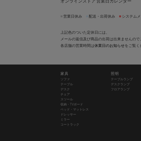
オンラインストア 営業日カレンダー
■
営業日休み
■
配送・出荷休み
■
システムメ
上記色のついた定休日には、
メールの返信及び商品の出荷は出来ませんので
各店舗の営業時間は
休業日のお知らせ
をご覧く
家具
照明
ソファ
テーブルランプ
テーブル
デスクランプ
デスク
フロアランプ
チェア
スツール
収納・TVボード
ベッド・マットレス
ドレッサー
ミラー
コートラック