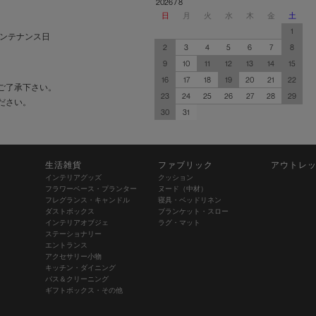
2026 / 8
日
月
火
水
木
金
土
1
ンテナンス日
2
3
4
5
6
7
8
9
10
11
12
13
14
15
16
17
18
19
20
21
22
ご了承下さい。
23
24
25
26
27
28
29
ださい。
30
31
生活雑貨
ファブリック
アウトレ
インテリアグッズ
クッション
フラワーベース・プランター
ヌード（中材）
フレグランス・キャンドル
寝具・ベッドリネン
ダストボックス
ブランケット・スロー
インテリアオブジェ
ラグ・マット
ステーショナリー
エントランス
アクセサリー小物
キッチン・ダイニング
バス＆クリーニング
ギフトボックス・その他