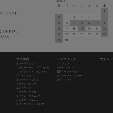
2026 / 8
日
月
火
水
木
金
土
1
ンテナンス日
2
3
4
5
6
7
8
9
10
11
12
13
14
15
16
17
18
19
20
21
22
ご了承下さい。
23
24
25
26
27
28
29
ださい。
30
31
生活雑貨
ファブリック
アウトレ
インテリアグッズ
クッション
フラワーベース・プランター
ヌード（中材）
フレグランス・キャンドル
寝具・ベッドリネン
ダストボックス
ブランケット・スロー
インテリアオブジェ
ラグ・マット
ステーショナリー
エントランス
アクセサリー小物
キッチン・ダイニング
バス＆クリーニング
ギフトボックス・その他