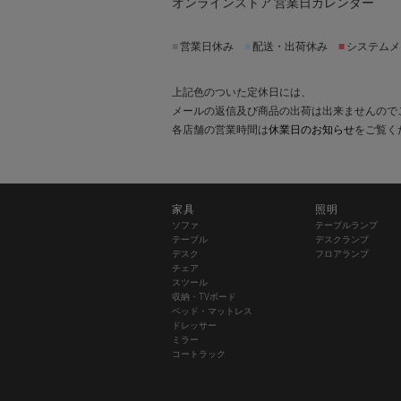
オンラインストア 営業日カレンダー
■
営業日休み
■
配送・出荷休み
■
システムメ
上記色のついた定休日には、
メールの返信及び商品の出荷は出来ませんので
各店舗の営業時間は
休業日のお知らせ
をご覧く
家具
照明
ソファ
テーブルランプ
テーブル
デスクランプ
デスク
フロアランプ
チェア
スツール
収納・TVボード
ベッド・マットレス
ドレッサー
ミラー
コートラック