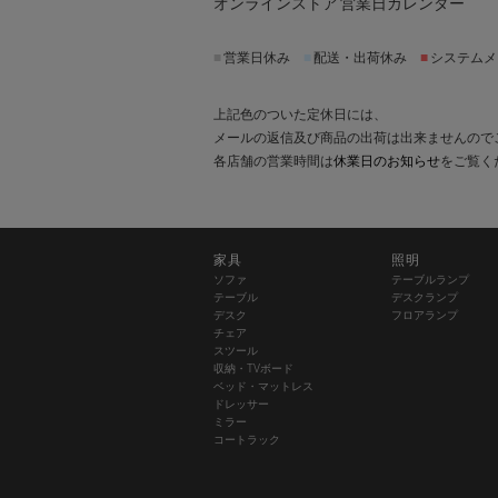
オンラインストア 営業日カレンダー
■
営業日休み
■
配送・出荷休み
■
システムメ
上記色のついた定休日には、
メールの返信及び商品の出荷は出来ませんので
各店舗の営業時間は
休業日のお知らせ
をご覧く
家具
照明
ソファ
テーブルランプ
テーブル
デスクランプ
デスク
フロアランプ
チェア
スツール
収納・TVボード
ベッド・マットレス
ドレッサー
ミラー
コートラック