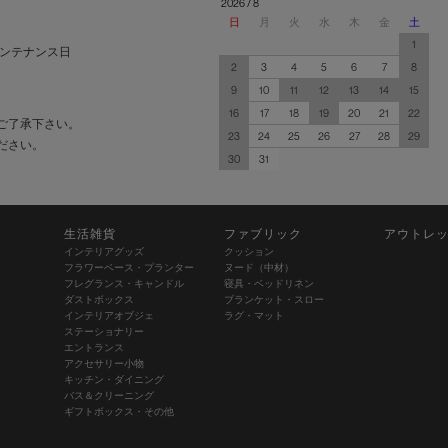
2026 / 8
日
月
火
水
木
金
土
1
ンテナンス日
2
3
4
5
6
7
8
9
10
11
12
13
14
15
16
17
18
19
20
21
22
ご了承下さい。
23
24
25
26
27
28
29
ださい。
30
31
生活雑貨
ファブリック
アウトレ
インテリアグッズ
クッション
フラワーベース・プランター
ヌード（中材）
フレグランス・キャンドル
寝具・ベッドリネン
ダストボックス
ブランケット・スロー
インテリアオブジェ
ラグ・マット
ステーショナリー
エントランス
アクセサリー小物
キッチン・ダイニング
バス＆クリーニング
ギフトボックス・その他