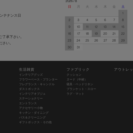
2026 / 8
日
月
火
水
木
金
土
1
ンテナンス日
2
3
4
5
6
7
8
9
10
11
12
13
14
15
16
17
18
19
20
21
22
ご了承下さい。
23
24
25
26
27
28
29
ださい。
30
31
生活雑貨
ファブリック
アウトレ
インテリアグッズ
クッション
フラワーベース・プランター
ヌード（中材）
フレグランス・キャンドル
寝具・ベッドリネン
ダストボックス
ブランケット・スロー
インテリアオブジェ
ラグ・マット
ステーショナリー
エントランス
アクセサリー小物
キッチン・ダイニング
バス＆クリーニング
ギフトボックス・その他