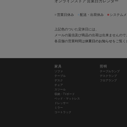
オンラインストア 営業日カレンダー
■
営業日休み
■
配送・出荷休み
■
システムメ
上記色のついた定休日には、
メールの返信及び商品の出荷は出来ませんので
各店舗の営業時間は
休業日のお知らせ
をご覧く
家具
照明
ソファ
テーブルランプ
テーブル
デスクランプ
デスク
フロアランプ
チェア
スツール
収納・TVボード
ベッド・マットレス
ドレッサー
ミラー
コートラック