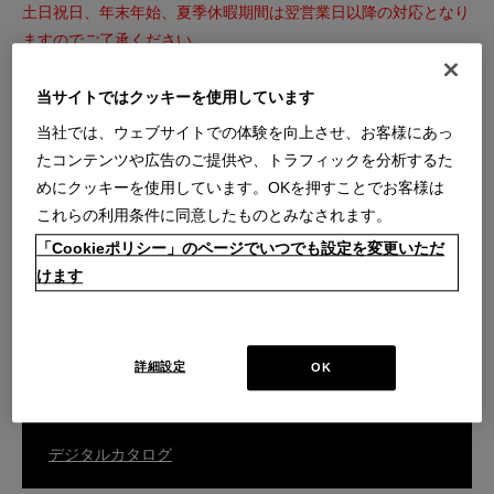
土日祝日、年末年始、夏季休暇期間は翌営業日以降の対応となり
ますのでご了承ください。
※内容によっては回答を差し上げるまでお時間をいただくことも
ございます。
当サイトではクッキーを使用しています
※こちらのフォームからのセールス・勧誘等はお断りいたしま
当社では、ウェブサイトでの体験を向上させ、お客様にあっ
す。
たコンテンツや広告のご提供や、トラフィックを分析するた
めにクッキーを使用しています。OKを押すことでお客様は
これらの利用条件に同意したものとみなされます。
ご購入商品の張替え・補修・家具の移設などのご相談はこちら
「Cookieポリシー」のページでいつでも設定を変更いただ
けます
カスタマーサービスのお問い合わせ
詳細設定
OK
総合カタログはこちら
デジタルカタログ