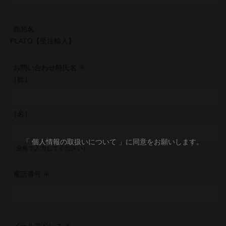
商品名
PLATO【受注輸入】
お問い合わせ時氏名
［姓］
［名］
「 個人情報の取扱いについて 」に同意をお願いします。
（全角で入力してください）
電話番号