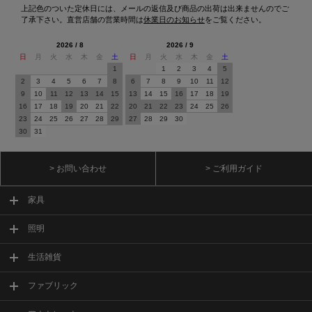
上記色のついた定休日には、メールの返信及び商品の出荷は出来ませんのでご
了承下さい。直営店舗の営業時間は
休業日のお知らせ
をご覧ください。
2026 / 8
2026 / 9
日
月
火
水
木
金
土
日
月
火
水
木
金
土
1
1
2
3
4
5
2
3
4
5
6
7
8
6
7
8
9
10
11
12
9
10
11
12
13
14
15
13
14
15
16
17
18
19
16
17
18
19
20
21
22
20
21
22
23
24
25
26
23
24
25
26
27
28
29
27
28
29
30
30
31
> お問い合わせ
> ご利用ガイド
家具
照明
生活雑貨
ファブリック