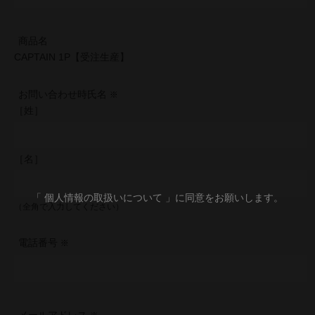
商品名
CAPTAIN 1P【受注生産】
お問い合わせ時氏名
［姓］
［名］
「 個人情報の取扱いについて 」に同意をお願いします。
（全角で入力してください）
電話番号