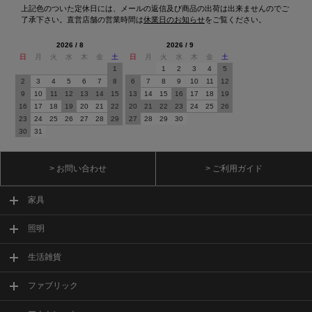
上記色のついた定休日には、メールの返信及び商品の出荷は出来ませんのでご
了承下さい。直営店舗の営業時間は
休業日のお知らせ
をご覧ください。
2026 / 8
2026 / 9
日
月
火
水
木
金
土
日
月
火
水
木
金
土
1
1
2
3
4
5
2
3
4
5
6
7
8
6
7
8
9
10
11
12
9
10
11
12
13
14
15
13
14
15
16
17
18
19
16
17
18
19
20
21
22
20
21
22
23
24
25
26
23
24
25
26
27
28
29
27
28
29
30
30
31
> お問い合わせ
> ご利用ガイド
家具
照明
生活雑貨
ファブリック