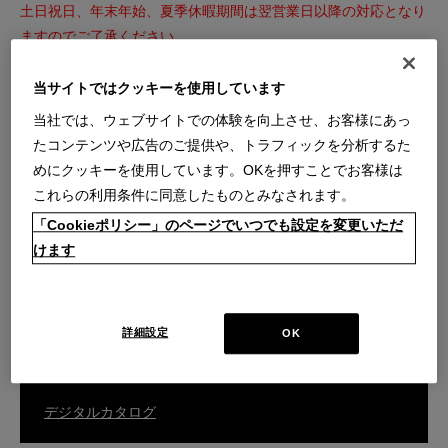
土日祝日、年末年始、夏季休暇期間は翌営業日以降の対応となり
ますのでご了承ください。
※内容によっては回答を差し上げるまでお時間をいただくことも
ございます。
当サイトではクッキーを使用しています
※こちらのフォームからのセールス・勧誘等はお断りいたしま
当社では、ウェブサイトでの体験を向上させ、お客様にあっ
す。
たコンテンツや広告のご提供や、トラフィックを分析するた
めにクッキーを使用しています。OKを押すことでお客様は
これらの利用条件に同意したものとみなされます。
ご購入商品の張替え・補修・家具の移設などのご相談はこちら
「Cookieポリシー」のページでいつでも設定を変更いただ
けます
カスタマーサービスのお問い合わせ
詳細設定
OK
総合カタログはこちら
デジタルカタログ