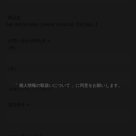
商品名
546 INDOCHINE CHAISE LONGUE【受注輸入】
お問い合わせ時氏名
［姓］
［名］
「 個人情報の取扱いについて 」に同意をお願いします。
（全角で入力してください）
電話番号