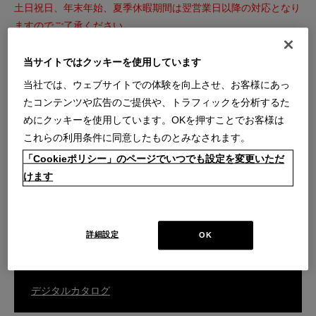
土日祝日、年末年始、夏季休暇期間は翌営業日以降の対応となり
ますのでご了承ください。
※内容によっては回答を差し上げるまでお時間をいただくことも
ございます。
当サイトではクッキーを使用しています
※こちらのフォームからのセールス・勧誘等はお断りいたしま
当社では、ウェブサイトでの体験を向上させ、お客様にあっ
す。
たコンテンツや広告のご提供や、トラフィックを分析するた
めにクッキーを使用しています。OKを押すことでお客様は
これらの利用条件に同意したものとみなされます。
ご購入商品の張替え・補修・家具の移設などのご相談はこちら
「Cookieポリシー」のページでいつでも設定を変更いただ
けます
カスタマーサービスのお問い合わせ
詳細設定
OK
総合カタログはこちら
デジタルカタログ