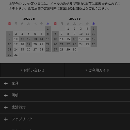
上記色のついた定休日には、メールの返信及び商品の出荷は出来ませんのでご
了承下さい。直営店舗の営業時間は
休業日のお知らせ
をご覧ください。
2026 / 8
2026 / 9
日
月
火
水
木
金
土
日
月
火
水
木
金
土
1
1
2
3
4
5
2
3
4
5
6
7
8
6
7
8
9
10
11
12
9
10
11
12
13
14
15
13
14
15
16
17
18
19
16
17
18
19
20
21
22
20
21
22
23
24
25
26
23
24
25
26
27
28
29
27
28
29
30
30
31
> お問い合わせ
> ご利用ガイド
家具
照明
生活雑貨
ファブリック