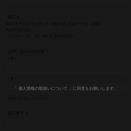
商品名
SOCIETY (ソサエティ) - NAP JIL ピロケース（249
ALBICOCCA）
（ピロケース JIL 249 ALBICOCCA）
お問い合わせ時氏名
［姓］
［名］
「 個人情報の取扱いについて 」に同意をお願いします。
（全角で入力してください）
電話番号