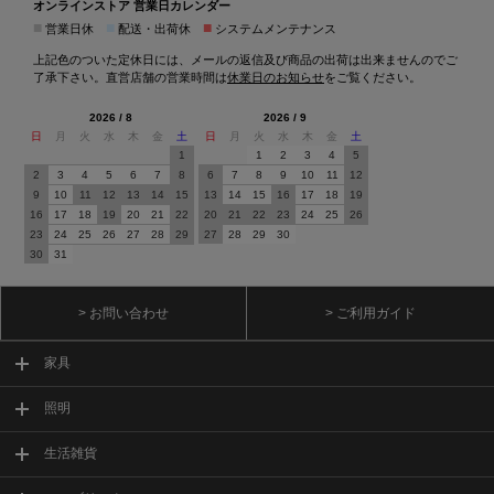
オンラインストア 営業日カレンダー
■
■
■
営業日休
配送・出荷休
システムメンテナンス
上記色のついた定休日には、メールの返信及び商品の出荷は出来ませんのでご
了承下さい。直営店舗の営業時間は
休業日のお知らせ
をご覧ください。
2026 / 8
2026 / 9
日
月
火
水
木
金
土
日
月
火
水
木
金
土
1
1
2
3
4
5
2
3
4
5
6
7
8
6
7
8
9
10
11
12
9
10
11
12
13
14
15
13
14
15
16
17
18
19
16
17
18
19
20
21
22
20
21
22
23
24
25
26
23
24
25
26
27
28
29
27
28
29
30
30
31
> お問い合わせ
> ご利用ガイド
家具
照明
生活雑貨