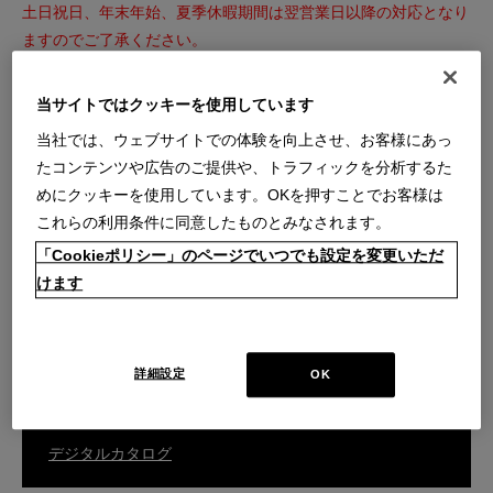
土日祝日、年末年始、夏季休暇期間は翌営業日以降の対応となり
ますのでご了承ください。
※内容によっては回答を差し上げるまでお時間をいただくことも
ございます。
当サイトではクッキーを使用しています
※こちらのフォームからのセールス・勧誘等はお断りいたしま
当社では、ウェブサイトでの体験を向上させ、お客様にあっ
す。
たコンテンツや広告のご提供や、トラフィックを分析するた
めにクッキーを使用しています。OKを押すことでお客様は
これらの利用条件に同意したものとみなされます。
ご購入商品の張替え・補修・家具の移設などのご相談はこちら
「Cookieポリシー」のページでいつでも設定を変更いただ
けます
カスタマーサービスのお問い合わせ
詳細設定
OK
総合カタログはこちら
デジタルカタログ