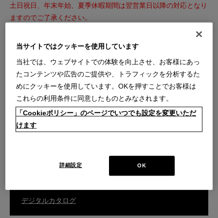
土日祝日、年末年始、夏季休暇期間は翌営業日以降の対応となり
ますのでご了承ください。
※内容によっては回答を差し上げるまでお時間をいただくことも
ございます。
当サイトではクッキーを使用しています
※こちらのフォームからのセールス・勧誘等はお断りいたしま
当社では、ウェブサイトでの体験を向上させ、お客様にあっ
す。
たコンテンツや広告のご提供や、トラフィックを分析するた
めにクッキーを使用しています。OKを押すことでお客様は
これらの利用条件に同意したものとみなされます。
ご購入商品の張替え・補修・家具の移設などのご相談はこちら
「Cookieポリシー」のページでいつでも設定を変更いただ
けます
カスタマーサービスのお問い合わせ
詳細設定
OK
総合カタログはこちら
デジタルカタログ