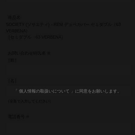
商品名
SOCIETY (ソサエティ) - REM デュベカバー セミダブル（63
VERBENA）
（セミダブル 63 VERBENA）
お問い合わせ時氏名
［姓］
［名］
「 個人情報の取扱いについて 」に同意をお願いします。
（全角で入力してください）
電話番号