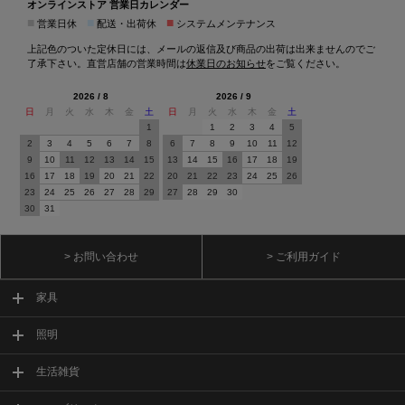
オンラインストア 営業日カレンダー
■
■
■
営業日休
配送・出荷休
システムメンテナンス
上記色のついた定休日には、メールの返信及び商品の出荷は出来ませんのでご
了承下さい。直営店舗の営業時間は
休業日のお知らせ
をご覧ください。
2026 / 8
2026 / 9
日
月
火
水
木
金
土
日
月
火
水
木
金
土
1
1
2
3
4
5
2
3
4
5
6
7
8
6
7
8
9
10
11
12
9
10
11
12
13
14
15
13
14
15
16
17
18
19
16
17
18
19
20
21
22
20
21
22
23
24
25
26
23
24
25
26
27
28
29
27
28
29
30
30
31
> お問い合わせ
> ご利用ガイド
家具
照明
生活雑貨