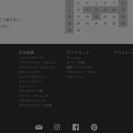
2
3
4
5
6
7
8
9
10
11
12
13
14
15
16
17
18
19
20
21
22
ご了承下さい。
23
24
25
26
27
28
29
ださい。
30
31
生活雑貨
ファブリック
アウトレ
インテリアグッズ
クッション
フラワーベース・プランター
ヌード（中材）
フレグランス・キャンドル
寝具・ベッドリネン
ダストボックス
ブランケット・スロー
インテリアオブジェ
ラグ・マット
ステーショナリー
エントランス
アクセサリー小物
キッチン・ダイニング
バス＆クリーニング
ギフトボックス・その他