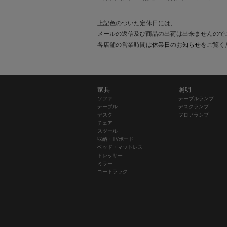
上記色のついた定休日には、
メールの返信及び商品の出荷は出来ませんので
各店舗の営業時間は
休業日のお知らせ
をご覧く
家具
照明
ソファ
テーブルランプ
テーブル
デスクランプ
デスク
フロアランプ
チェア
スツール
収納・TVボード
ベッド・マットレス
ドレッサー
ミラー
コートラック