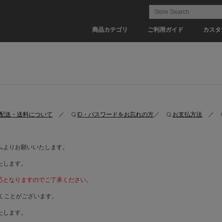
商品カテゴリ
ご利用ガイド
カスタ
配送・送料について
／ Q.
ID・パスワードをお忘れの方
／ Q.
お支払方法
／ Q
ムよりお願いいたします。
たします。
応となりますのでご了承ください。
くことがございます。
たします。