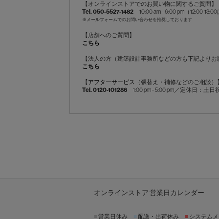
【オンラインストアでのお買い物に関するご質問】
Tel. 050-5527-1482
10:00 am - 6:00 pm（12:
※メールフォームでのお問い合わせを推奨しております
【店舗へのご質問】
こちら
【法人の方（建築設計事務所などの方も下記よりお
こちら
【
アフターサービス
（張替え・補修などのご相談）
Tel. 0120-101286
1:00 pm - 5:00 pm／定休日：土
オンラインストア 営業日カレンダー
■
営業日休み
■
配送・出荷休み
■
システムメ