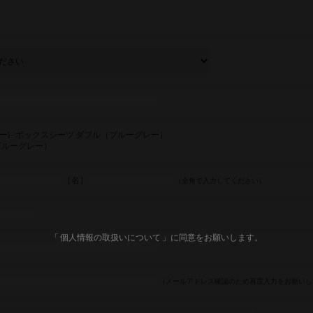
スシー) - ボックスシーツ ダブル（ブルーグレー）
ブルーグレー）
［名］
（全角で入力してください）
「 個人情報の取扱いについて 」に同意をお願いします。
（メールアドレス確認のため再度入力をお願いし