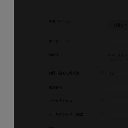
件名(タイトル)
オーダーＩＤ
商品名
IXC (イク
（ダブル 
お問い合わせ時氏名
［姓］
電話番号
メールアドレス
メールアドレス（確認）