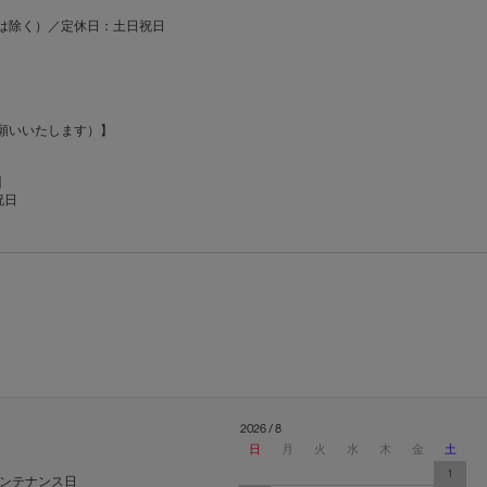
00-13:00は除く）／定休日：土日祝日
願いいたします）】
】
日祝日
2026 / 8
日
月
火
水
木
金
土
1
ンテナンス日