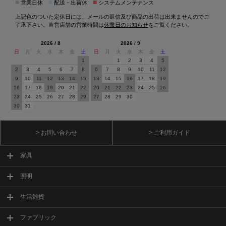
■
■
■
営業日休
配送・出荷休
システムメンテナンス
上記色のついた定休日には、メールの返信及び商品の出荷は出来ませんのでご
了承下さい。直営店舗の営業時間は
休業日のお知らせ
をご覧ください。
2026 / 8
2026 / 9
日
月
火
水
木
金
土
日
月
火
水
木
金
土
1
1
2
3
4
5
2
3
4
5
6
7
8
6
7
8
9
10
11
12
9
10
11
12
13
14
15
13
14
15
16
17
18
19
16
17
18
19
20
21
22
20
21
22
23
24
25
26
23
24
25
26
27
28
29
27
28
29
30
30
31
> お問い合わせ
> ご利用ガイド
家具
照明
生活雑貨
ファブリック