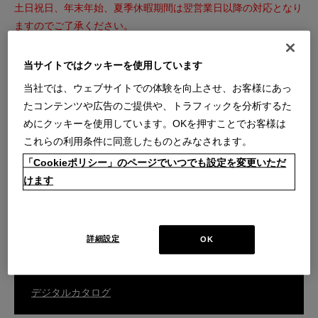
土日祝日、年末年始、夏季休暇期間は翌営業日以降の対応となり
ますのでご了承ください。
※内容によっては回答を差し上げるまでお時間をいただくことも
ございます。
当サイトではクッキーを使用しています
※こちらのフォームからのセールス・勧誘等はお断りいたしま
当社では、ウェブサイトでの体験を向上させ、お客様にあっ
す。
たコンテンツや広告のご提供や、トラフィックを分析するた
めにクッキーを使用しています。OKを押すことでお客様は
これらの利用条件に同意したものとみなされます。
ご購入商品の張替え・補修・家具の移設などのご相談はこちら
「Cookieポリシー」のページでいつでも設定を変更いただ
けます
カスタマーサービスのお問い合わせ
詳細設定
OK
総合カタログはこちら
デジタルカタログ