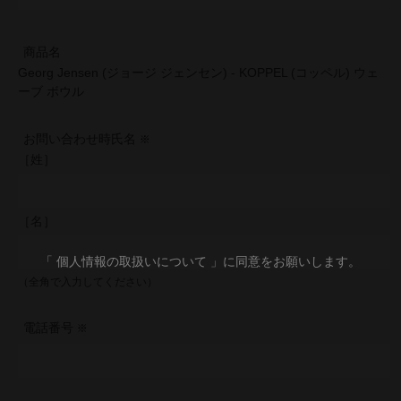
商品名
Georg Jensen (ジョージ ジェンセン) - KOPPEL (コッペル) ウェ
ーブ ボウル
お問い合わせ時氏名
［姓］
［名］
「 個人情報の取扱いについて 」に同意をお願いします。
（全角で入力してください）
電話番号