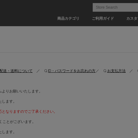
商品カテゴリ
ご利用ガイド
カスタ
配送・送料について
／ Q.
ID・パスワードをお忘れの方
／ Q.
お支払方法
／ Q
ムよりお願いいたします。
たします。
応となりますのでご了承ください。
くことがございます。
たします。