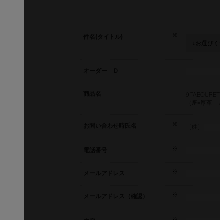
件名(タイトル)
オーダーＩＤ
商品名
9 TABOU
（座=厚革 ﾌﾚ
お問い合わせ時氏名
［姓］
電話番号
メールアドレス
メールアドレス（確認）