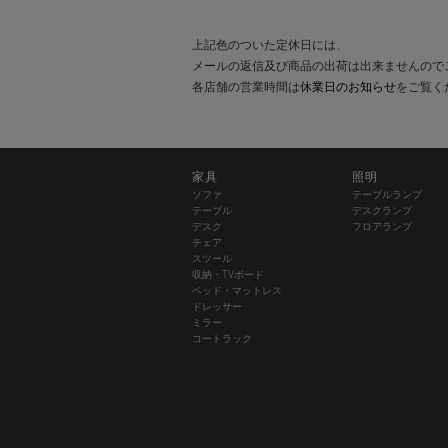
上記色のついた定休日には、
メールの返信及び商品の出荷は出来ませんので
各店舗の営業時間は
休業日のお知らせ
をご覧く
家具
照明
ソファ
テーブルランプ
テーブル
デスクランプ
デスク
フロアランプ
チェア
スツール
収納・TVボード
ベッド・マットレス
ドレッサー
ミラー
コートラック