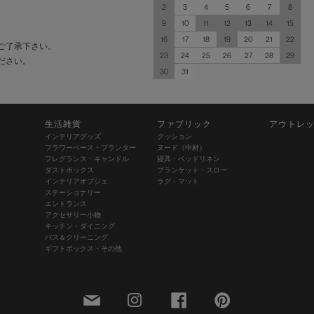
2
3
4
5
6
7
8
9
10
11
12
13
14
15
16
17
18
19
20
21
22
ご了承下さい。
23
24
25
26
27
28
29
ださい。
30
31
生活雑貨
ファブリック
アウトレ
インテリアグッズ
クッション
フラワーベース・プランター
ヌード（中材）
フレグランス・キャンドル
寝具・ベッドリネン
ダストボックス
ブランケット・スロー
インテリアオブジェ
ラグ・マット
ステーショナリー
エントランス
アクセサリー小物
キッチン・ダイニング
バス＆クリーニング
ギフトボックス・その他