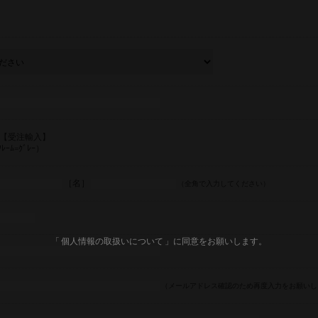
RET【受注輸入】
ｰﾑ=ｸﾞﾚｰ）
［名］
（全角で入力してください）
「 個人情報の取扱いについて 」に同意をお願いします。
（メールアドレス確認のため再度入力をお願いし