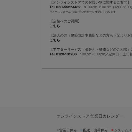
【オンラインストアでのお買い物に関するご質問】
Tel. 050-5527-1482
10:00 am - 6:00 pm（12:
※メールフォームでのお問い合わせを推奨しております
【店舗へのご質問】
こちら
【法人の方（建築設計事務所などの方も下記よりお
こちら
【
アフターサービス
（張替え・補修などのご相談）
Tel. 0120-101286
1:00 pm - 5:00 pm／定休日：土
オンラインストア 営業日カレンダー
■
営業日休み
■
配送・出荷休み
■
システムメ