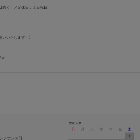
00-13:00は除く）／定休日：土日祝日
願いいたします）】
】
日祝日
2026 / 8
日
月
火
水
木
金
土
1
ンテナンス日