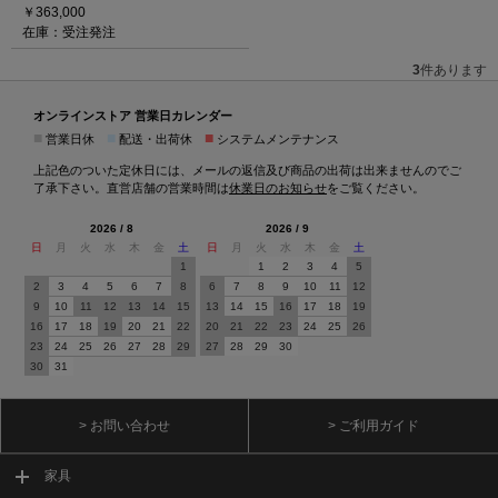
￥363,000
在庫：受注発注
3
件あります
オンラインストア 営業日カレンダー
■
■
■
営業日休
配送・出荷休
システムメンテナンス
上記色のついた定休日には、メールの返信及び商品の出荷は出来ませんのでご
了承下さい。直営店舗の営業時間は
休業日のお知らせ
をご覧ください。
2026 / 8
2026 / 9
日
月
火
水
木
金
土
日
月
火
水
木
金
土
1
1
2
3
4
5
2
3
4
5
6
7
8
6
7
8
9
10
11
12
9
10
11
12
13
14
15
13
14
15
16
17
18
19
16
17
18
19
20
21
22
20
21
22
23
24
25
26
23
24
25
26
27
28
29
27
28
29
30
30
31
> お問い合わせ
> ご利用ガイド
家具