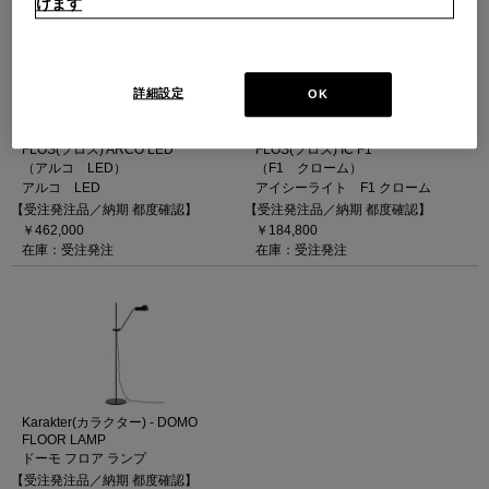
けます
詳細設定
OK
FLOS(フロス) ARCO LED
FLOS(フロス) IC F1
（アルコ LED）
（F1 クローム）
アルコ LED
アイシーライト F1 クローム
【受注発注品／納期 都度確認】
【受注発注品／納期 都度確認】
￥462,000
￥184,800
在庫：受注発注
在庫：受注発注
Karakter(カラクター) - DOMO
FLOOR LAMP
ドーモ フロア ランプ
【受注発注品／納期 都度確認】