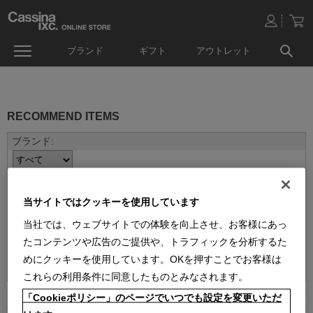
ブランド
ギフト
アウトレット
RECOMMEND ITEMS
当サイトではクッキーを使用しています
当社では、ウェブサイトでの体験を向上させ、お客様にあっ
たコンテンツや広告のご提供や、トラフィックを分析するた
並べ替え：
めにクッキーを使用しています。OKを押すことでお客様は
これらの利用条件に同意したものとみなされます。
3
件あります
「Cookieポリシー」のページでいつでも設定を変更いただ