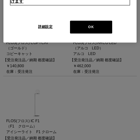
けます
詳細設定
OK
FLOS(フロス) COPYCAT
FLOS(フロス) ARCO LED
（ゴールド）
（アルコ LED）
コピーキャット
アルコ LED
【受注発注品／納期 都度確認】
【受注発注品／納期 都度確認】
￥140,800
￥462,000
在庫：受注発注
在庫：受注発注
FLOS(フロス) IC F1
（F1 クローム）
アイシーライト F1 クローム
【受注発注品／納期 都度確認】