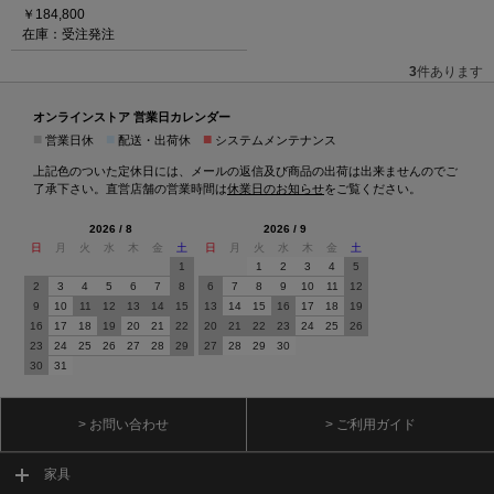
￥184,800
在庫：受注発注
3
件あります
オンラインストア 営業日カレンダー
■
■
■
営業日休
配送・出荷休
システムメンテナンス
上記色のついた定休日には、メールの返信及び商品の出荷は出来ませんのでご
了承下さい。直営店舗の営業時間は
休業日のお知らせ
をご覧ください。
2026 / 8
2026 / 9
日
月
火
水
木
金
土
日
月
火
水
木
金
土
1
1
2
3
4
5
2
3
4
5
6
7
8
6
7
8
9
10
11
12
9
10
11
12
13
14
15
13
14
15
16
17
18
19
16
17
18
19
20
21
22
20
21
22
23
24
25
26
23
24
25
26
27
28
29
27
28
29
30
30
31
> お問い合わせ
> ご利用ガイド
家具