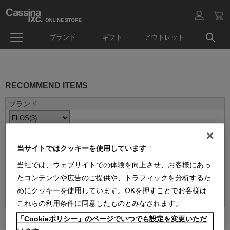
ブランド
ギフト
アウトレット
RECOMMEND ITEMS
当サイトではクッキーを使用しています
当社では、ウェブサイトでの体験を向上させ、お客様にあっ
たコンテンツや広告のご提供や、トラフィックを分析するた
並べ替え：
めにクッキーを使用しています。OKを押すことでお客様は
これらの利用条件に同意したものとみなされます。
3
件あります
「Cookieポリシー」のページでいつでも設定を変更いただ