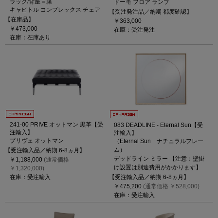
ラック/背座＝籐
ドーモ フロア ランプ
キャピトル コンプレックス チェア
【受注発注品／納期 都度確認】
【在庫品】
￥363,000
￥473,000
在庫：受注発注
在庫：在庫あり
241-00 PRIVE オットマン 黒革【受
083 DEADLINE - Eternal Sun【受
注輸入】
注輸入】
プリヴェ オットマン
（Eternal Sun ナチュラルフレー
ム）
【受注輸入品／納期 6-8ヵ月】
デッドライン ミラー 【注意：壁掛
￥1,188,000
(通常価格
け設置は別途費用がかかります】
￥1,320,000)
【受注輸入品／納期 6-8ヵ月】
在庫：受注輸入
￥475,200
(通常価格 ￥528,000)
在庫：受注輸入