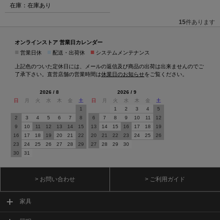
在庫：在庫あり
15
件あります
オンラインストア 営業日カレンダー
■
■
■
営業日休
配送・出荷休
システムメンテナンス
上記色のついた定休日には、メールの返信及び商品の出荷は出来ませんのでご
了承下さい。直営店舗の営業時間は
休業日のお知らせ
をご覧ください。
2026 / 8
2026 / 9
日
月
火
水
木
金
土
日
月
火
水
木
金
土
1
1
2
3
4
5
2
3
4
5
6
7
8
6
7
8
9
10
11
12
9
10
11
12
13
14
15
13
14
15
16
17
18
19
16
17
18
19
20
21
22
20
21
22
23
24
25
26
23
24
25
26
27
28
29
27
28
29
30
30
31
> お問い合わせ
> ご利用ガイド
家具