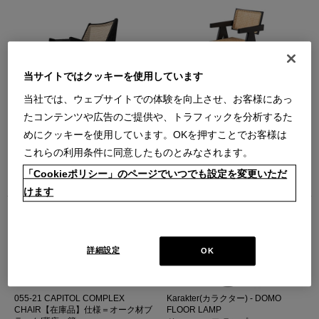
当サイトではクッキーを使用しています
058 KANGAROO【在庫品】仕様＝
051-21 CAPITOL COMPLEX
当社では、ウェブサイトでの体験を向上させ、お客様にあっ
オーク材ブラック/背座＝籐
OFFICE CHAIR【在庫品】仕様＝オ
たコンテンツや広告のご提供や、トラフィックを分析するた
ーク材ブラック/背座＝籐
カンガルーラウンジチェア
キャピトル コンプレックス オフィ
めにクッキーを使用しています。OKを押すことでお客様は
【在庫品】
ス チェア アームチェア
￥737,000
これらの利用条件に同意したものとみなされます。
【在庫品】
在庫：在庫あり
￥638,000
「Cookieポリシー」のページでいつでも設定を変更いただ
在庫：残りわずか
けます
詳細設定
OK
055-21 CAPITOL COMPLEX
Karakter(カラクター) - DOMO
CHAIR【在庫品】仕様＝オーク材ブ
FLOOR LAMP