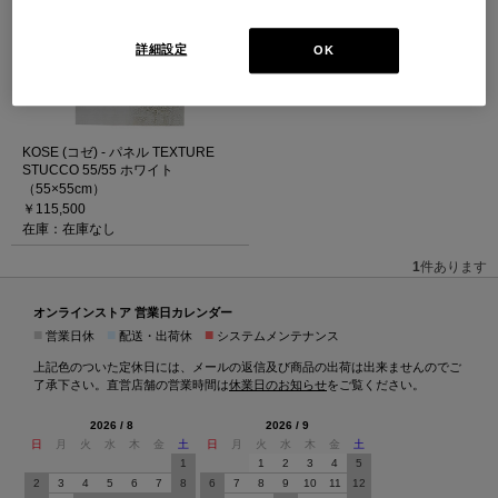
詳細設定
OK
KOSE (コゼ) - パネル TEXTURE
STUCCO 55/55 ホワイト
（55×55cm）
￥115,500
在庫：在庫なし
1
件あります
オンラインストア 営業日カレンダー
■
■
■
営業日休
配送・出荷休
システムメンテナンス
上記色のついた定休日には、メールの返信及び商品の出荷は出来ませんのでご
了承下さい。直営店舗の営業時間は
休業日のお知らせ
をご覧ください。
2026 / 8
2026 / 9
日
月
火
水
木
金
土
日
月
火
水
木
金
土
1
1
2
3
4
5
2
3
4
5
6
7
8
6
7
8
9
10
11
12