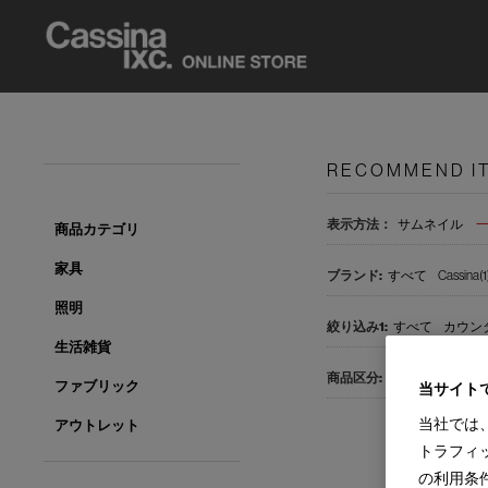
RECOMMEND I
表示方法：
サムネイル
商品カテゴリ
家具
すべて
Cassina(1
照明
すべて
カウンタ
生活雑貨
すべて
国内在庫品
ファブリック
当サイト
当社では
アウトレット
トラフィ
の利用条