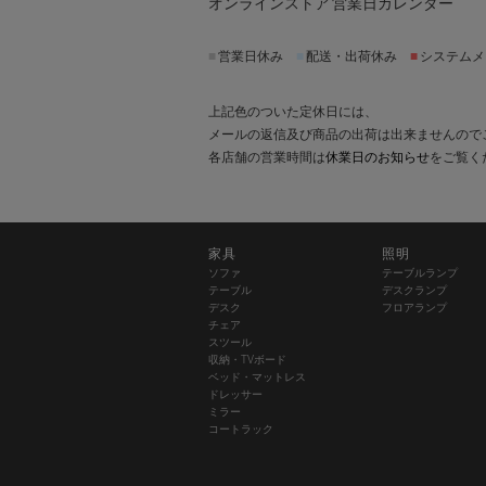
オンラインストア 営業日カレンダー
■
営業日休み
■
配送・出荷休み
■
システムメ
上記色のついた定休日には、
メールの返信及び商品の出荷は出来ませんので
各店舗の営業時間は
休業日のお知らせ
をご覧く
家具
照明
ソファ
テーブルランプ
テーブル
デスクランプ
デスク
フロアランプ
チェア
スツール
収納・TVボード
ベッド・マットレス
ドレッサー
ミラー
コートラック