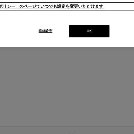
販売価格
一言コメン
ieポリシー」のページでいつでも設定を変更いただけます
イプ
トナチュ
￥224,400
【在庫品】
詳細設定
OK