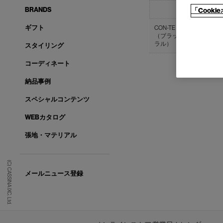
BRANDS
商品名
「Cook
ギフト
CON-TE スウィベルタ
（ブラックウォールナッ
ラル）
スタイリング
コーディネート
納品事例
スペシャルコンテンツ
WEBカタログ
張地・マテリアル
(C) CASSINA IXC. Ltd.
メールニュース登録