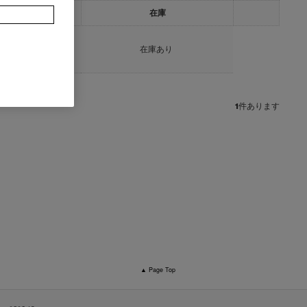
ト
在庫
在庫あり
1
件あります
▲ Page Top