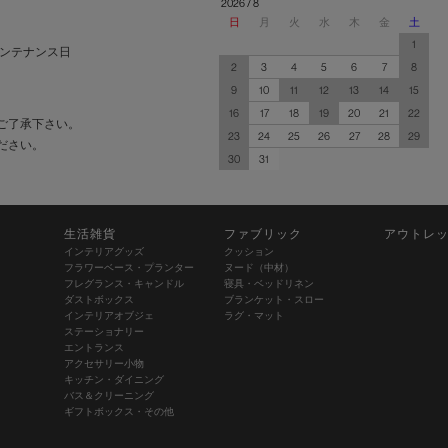
2026 / 8
日
月
火
水
木
金
土
1
ンテナンス日
2
3
4
5
6
7
8
9
10
11
12
13
14
15
16
17
18
19
20
21
22
ご了承下さい。
23
24
25
26
27
28
29
ださい。
30
31
生活雑貨
ファブリック
アウトレ
インテリアグッズ
クッション
フラワーベース・プランター
ヌード（中材）
フレグランス・キャンドル
寝具・ベッドリネン
ダストボックス
ブランケット・スロー
インテリアオブジェ
ラグ・マット
ステーショナリー
エントランス
アクセサリー小物
キッチン・ダイニング
バス＆クリーニング
ギフトボックス・その他