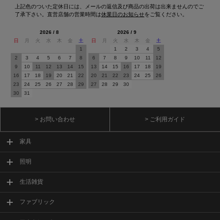
上記色のついた定休日には、メールの返信及び商品の出荷は出来ませんのでご
了承下さい。直営店舗の営業時間は
休業日のお知らせ
をご覧ください。
2026 / 8
2026 / 9
日
月
火
水
木
金
土
日
月
火
水
木
金
土
1
1
2
3
4
5
2
3
4
5
6
7
8
6
7
8
9
10
11
12
9
10
11
12
13
14
15
13
14
15
16
17
18
19
16
17
18
19
20
21
22
20
21
22
23
24
25
26
23
24
25
26
27
28
29
27
28
29
30
30
31
> お問い合わせ
> ご利用ガイド
家具
照明
生活雑貨
ファブリック