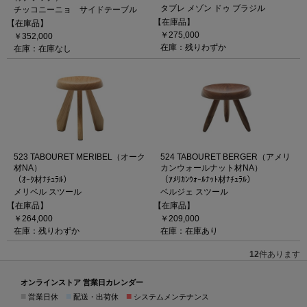
タブレ メゾン ドゥ ブラジル
チッコニーニョ サイドテーブル
【在庫品】
【在庫品】
￥275,000
￥352,000
在庫：残りわずか
在庫：在庫なし
523 TABOURET MERIBEL（オーク
524 TABOURET BERGER（アメリ
材NA）
カンウォールナット材NA）
（ｵｰｸ材ﾅﾁｭﾗﾙ）
（ｱﾒﾘｶﾝｳｫｰﾙﾅｯﾄ材ﾅﾁｭﾗﾙ）
メリベル スツール
ベルジェ スツール
【在庫品】
【在庫品】
￥264,000
￥209,000
在庫：残りわずか
在庫：在庫あり
12
件あります
オンラインストア 営業日カレンダー
■
■
■
営業日休
配送・出荷休
システムメンテナンス