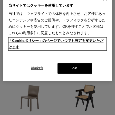
当サイトではクッキーを使用しています
当社では、ウェブサイトでの体験を向上させ、お客様にあっ
たコンテンツや広告のご提供や、トラフィックを分析するた
めにクッキーを使用しています。OKを押すことでお客様は
これらの利用条件に同意したものとみなされます。
4 CHAISE LONGUE A REGLAGE
412 CAB 【在庫色/黒】
CONTINU,DURABLE（クロムめっ
（412 アームレスチェア 黒）
「Cookieポリシー」のページでいつでも設定を変更いただ
き・黒革（13X606））
キャブ アームレスチェア
けます
（クロムめっき・黒革
【在庫品】
（13X606））
￥385,000
シェーズ ロング ア レグラージュ コ
在庫：在庫あり
ンティニュ デュラーブル
【在庫品】
詳細設定
OK
￥1,452,000
在庫：残りわずか