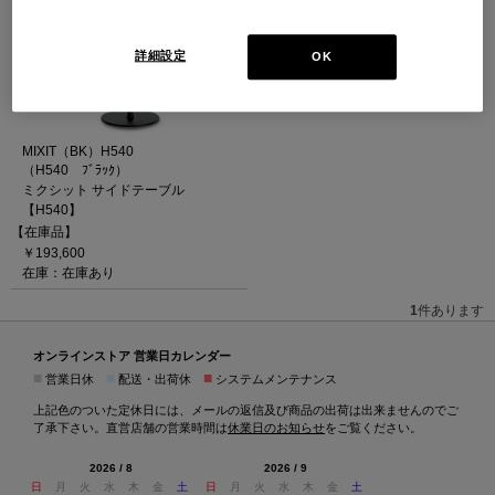
詳細設定
OK
MIXIT（BK）H540
（H540 ﾌﾞﾗｯｸ）
ミクシット サイドテーブル
【H540】
【在庫品】
￥193,600
在庫：在庫あり
1
件あります
オンラインストア 営業日カレンダー
■
■
■
営業日休
配送・出荷休
システムメンテナンス
上記色のついた定休日には、メールの返信及び商品の出荷は出来ませんのでご
了承下さい。直営店舗の営業時間は
休業日のお知らせ
をご覧ください。
2026 / 8
2026 / 9
日
月
火
水
木
金
土
日
月
火
水
木
金
土