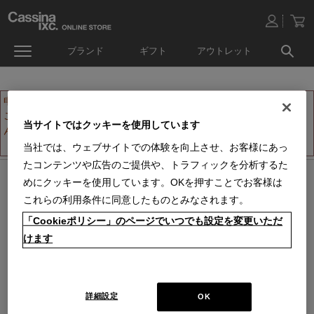
ブランド
ギフト
アウトレット
申し訳ございません。
ご指定の商品ページは販売終了か、ただ今お取扱いをしておりませ
当サイトではクッキーを使用しています
ん。
ホームへ戻る
当社では、ウェブサイトでの体験を向上させ、お客様にあっ
たコンテンツや広告のご提供や、トラフィックを分析するた
めにクッキーを使用しています。OKを押すことでお客様は
オンラインストア 営業日カレンダー
■
■
■
営業日休
配送・出荷休
システムメンテナンス
これらの利用条件に同意したものとみなされます。
上記色のついた定休日には、メールの返信及び商品の出荷は出来ませんのでご
「Cookieポリシー」のページでいつでも設定を変更いただ
了承下さい。直営店舗の営業時間は
休業日のお知らせ
をご覧ください。
けます
2026 / 8
2026 / 9
日
月
火
水
木
金
土
日
月
火
水
木
金
土
1
1
2
3
4
5
2
3
4
5
6
7
8
6
7
8
9
10
11
12
詳細設定
OK
9
10
11
12
13
14
15
13
14
15
16
17
18
19