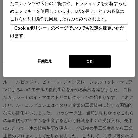
たコンテンツや広告のご提供や、トラフィックを分析するた
めにクッキーを使用しています。OKを押すことでお客様は
これらの利用条件に同意したものとみなされます。
「Cookieポリシー」のページでいつでも設定を変更いただ
けます
Products designed by Le Corbusier, Pierre
Jeanneret, Charlotte Perriand
詳細設定
OK
1964年、ル・コルビュジエと共作者らが存命の頃、カッシーナは
ル・コルビュジエ、ピエール・ジャンヌレ、シャルロット・ぺリア
ンによる4つのモデルの復刻生産を始める契約を結びました。 これ
がカッシーナのイ・マエストリコレクションの始まりです。 これに
より、ル・コルビュジエはイタリア企業の工業技術に対する国際的
な高い評価を示しました。 カッシーナは、当時は珍しかったこれら
の革新的なアイテムを生産するという挑戦をすぐに受け入れ、長年
にわたって一連の技術革新を導入し、小規模の手工業生産から工業
生産のプロセスにまで進歩させました。 こうして、ミラノ郊外のメ