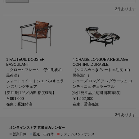
2
件あります
1 FAUTEUIL DOSSIER
4 CHAISE LONGUE A REGLAGE
BASCULANT
CONTINU,DURABLE
（クロームフレーム 仔牛毛皮/白
（クロムめっき /シート＝毛皮（白
黒茶混）
黒茶混））
フォートゥイユ ドシエ バスキュラ
シェーズ ロング ア レグラージュ コ
ン スリングチェア
ンティニュ デュラーブル
【受注発注品／納期 都度確認】
【受注発注品／納期 都度確認】
￥891,000
￥1,562,000
在庫：受注発注
在庫：受注発注
2
件あります
オンラインストア 営業日カレンダー
■
■
■
営業日休
配送・出荷休
システムメンテナンス