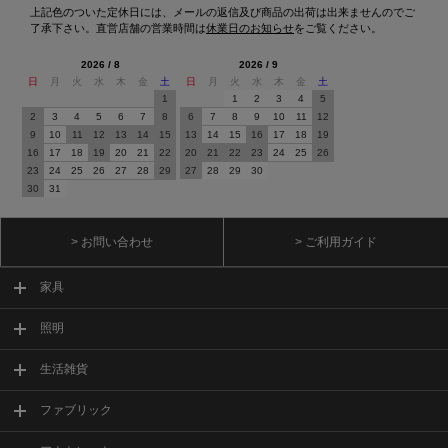
上記色のついた定休日には、メールの返信及び商品の出荷は出来ませんのでご
了承下さい。直営店舗の営業時間は
休業日のお知らせ
をご覧ください。
2026 / 8
2026 / 9
日
月
火
水
木
金
土
日
月
火
水
木
金
土
1
1
2
3
4
5
2
3
4
5
6
7
8
6
7
8
9
10
11
12
9
10
11
12
13
14
15
13
14
15
16
17
18
19
16
17
18
19
20
21
22
20
21
22
23
24
25
26
23
24
25
26
27
28
29
27
28
29
30
30
31
> お問い合わせ
> ご利用ガイド
家具
照明
生活雑貨
ファブリック