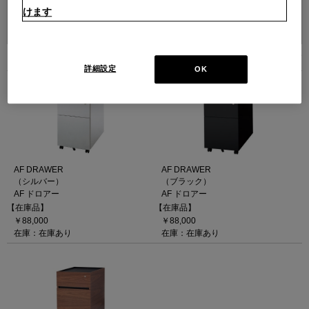
けます
並べ替え：
3
件あります
詳細設定
OK
AF DRAWER
AF DRAWER
（シルバー）
（ブラック）
AF ドロアー
AF ドロアー
【在庫品】
【在庫品】
￥88,000
￥88,000
在庫：在庫あり
在庫：在庫あり