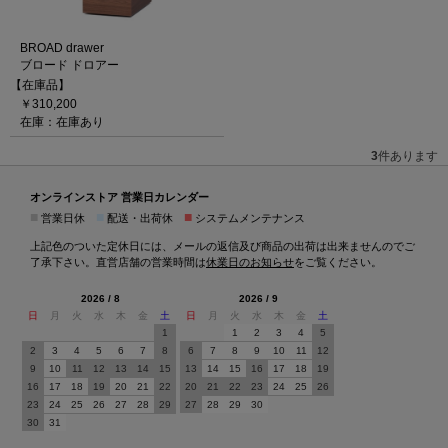
BROAD drawer
ブロード ドロアー
【在庫品】
￥310,200
在庫：在庫あり
3
件あります
オンラインストア 営業日カレンダー
■
■
■
営業日休
配送・出荷休
システムメンテナンス
上記色のついた定休日には、メールの返信及び商品の出荷は出来ませんのでご
了承下さい。直営店舗の営業時間は
休業日のお知らせ
をご覧ください。
2026 / 8
2026 / 9
日
月
火
水
木
金
土
日
月
火
水
木
金
土
1
1
2
3
4
5
2
3
4
5
6
7
8
6
7
8
9
10
11
12
9
10
11
12
13
14
15
13
14
15
16
17
18
19
16
17
18
19
20
21
22
20
21
22
23
24
25
26
23
24
25
26
27
28
29
27
28
29
30
30
31