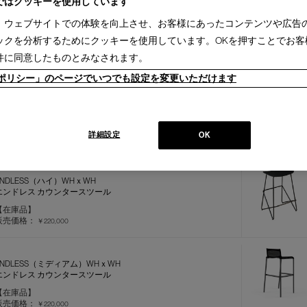
ではクッキーを使用しています
、ウェブサイトでの体験を向上させ、お客様にあったコンテンツや広告
ックを分析するためにクッキーを使用しています。OKを押すことでお客
件に同意したものとみなされます。
ieポリシー」のページでいつでも設定を変更いただけます
410 CAB【在庫品】（ローバック／黒
革）
キャブ アームレスチェア
【在庫品】
詳細設定
OK
販売価格：
￥561,000
ENDLESS（ハイ）WHｘWH
エンドレス カウンタースツール
【在庫品】
販売価格：
￥220,000
ENDLESS（ミディアム）WHｘWH
エンドレス カウンタースツール
【在庫品】
販売価格：
￥220,000