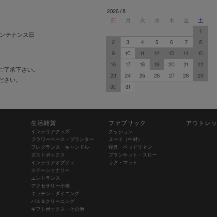
2026 / 8
日
月
火
水
木
金
土
1
ンテナンス日
2
3
4
5
6
7
8
9
10
11
12
13
14
15
16
17
18
19
20
21
22
ご了承下さい。
23
24
25
26
27
28
29
ださい。
30
31
生活雑貨
ファブリック
アウトレ
インテリアグッズ
クッション
フラワーベース・プランター
ヌード（中材）
フレグランス・キャンドル
寝具・ベッドリネン
ダストボックス
ブランケット・スロー
インテリアオブジェ
ラグ・マット
ステーショナリー
エントランス
アクセサリー小物
キッチン・ダイニング
バス＆クリーニング
ギフトボックス・その他