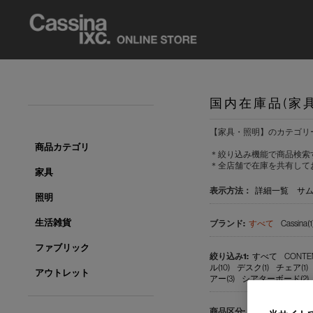
国内在庫品(家
【家具・照明】のカテゴリ
商品カテゴリ
＊絞り込み機能で商品検索
＊全店舗で在庫を共有して
家具
表示方法：
詳細一覧
サ
照明
生活雑貨
すべて
Cassina(1
ファブリック
すべて
CONTE
ル(10)
デスク(1)
チェア(1)
アウトレット
アー(3)
シアターボード(2)
すべて
国内在庫品