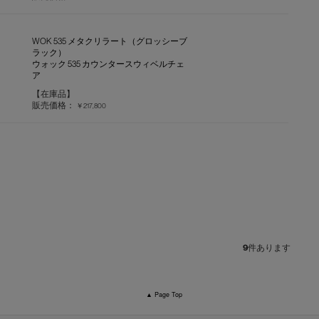
WOK 535 メタクリラート（グロッシーブ
ラック）
ウォック 535 カウンタースウィベルチェ
ア
【在庫品】
販売価格：
￥217,800
9
件あります
▲ Page Top