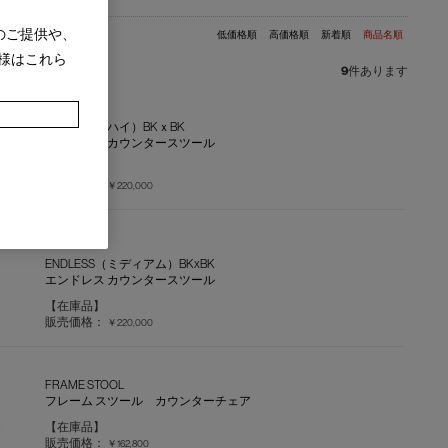
のご提供や、
低価格順
高価格順
新着順
商品名順
様はこれら
9
件あります
ENDLESS（ハイ）BKｘBK
エンドレス カウンタースツール
【在庫品】
販売価格：
￥220,000
ENDLESS（ミディアム）BKxBK
エンドレス カウンタースツール
【在庫品】
販売価格：
￥220,000
FRAME STOOL
フレーム スツール カウンターチェア
【在庫品】
販売価格：
￥162,800