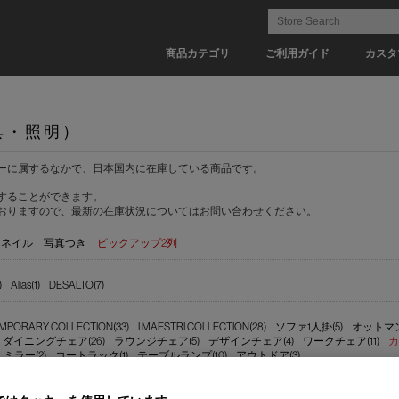
商品カテゴリ
ご利用ガイド
カスタ
具・照明）
ーに属するなかで、日本国内に在庫している商品です。
することができます。
おりますので、最新の在庫状況についてはお問い合わせください。
ムネイル
写真つき
ピックアップ2列
)
Alias(1)
DESALTO(7)
MPORARY COLLECTION(33)
I MAESTRI COLLECTION(28)
ソファ1人掛(5)
オットマン
ダイニングチェア(26)
ラウンジチェア(5)
デザインチェア(4)
ワークチェア(11)
カ
ミラー(2)
コートラック(1)
テーブルランプ(10)
アウトドア(3)
(9)
【納期 1-2週間】(9)