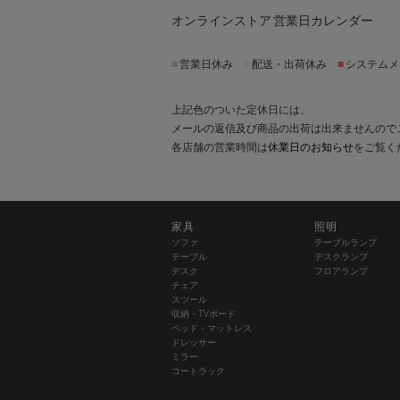
オンラインストア 営業日カレンダー
■
営業日休み
■
配送・出荷休み
■
システムメ
上記色のついた定休日には、
メールの返信及び商品の出荷は出来ませんので
各店舗の営業時間は
休業日のお知らせ
をご覧く
家具
照明
ソファ
テーブルランプ
テーブル
デスクランプ
デスク
フロアランプ
チェア
スツール
収納・TVボード
ベッド・マットレス
ドレッサー
ミラー
コートラック