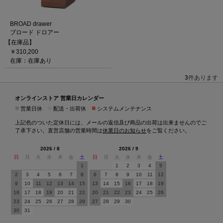
BROAD drawer
ブロード ドロアー
【在庫品】
￥310,200
在庫：在庫あり
3
件あります
オンラインストア 営業日カレンダー
■
■
■
営業日休
配送・出荷休
システムメンテナンス
上記色のついた定休日には、メールの返信及び商品の出荷は出来ませんのでご
了承下さい。直営店舗の営業時間は
休業日のお知らせ
をご覧ください。
2026 / 8
2026 / 9
日
月
火
水
木
金
土
日
月
火
水
木
金
土
1
1
2
3
4
5
2
3
4
5
6
7
8
6
7
8
9
10
11
12
9
10
11
12
13
14
15
13
14
15
16
17
18
19
16
17
18
19
20
21
22
20
21
22
23
24
25
26
23
24
25
26
27
28
29
27
28
29
30
30
31