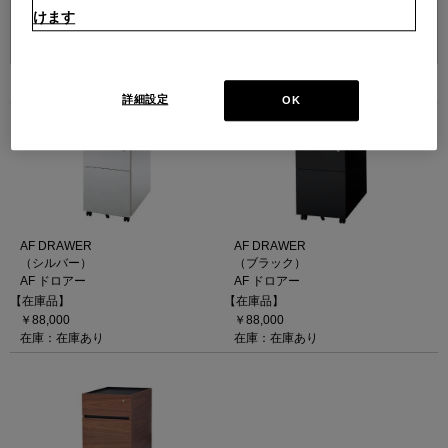
けます
並べ替え：
3
件あります
詳細設定
OK
AF DRAWER
AF DRAWER
（シルバー）
（ブラック）
AF ドロアー
AF ドロアー
【在庫品】
【在庫品】
￥88,000
￥88,000
在庫：在庫あり
在庫：在庫あり