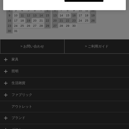
日
月
火
水
木
金
土
日
月
火
水
木
金
土
1
1
2
3
4
5
2
3
4
5
6
7
8
6
7
8
9
10
11
12
9
10
11
12
13
14
15
13
14
15
16
17
18
19
16
17
18
19
20
21
22
20
21
22
23
24
25
26
23
24
25
26
27
28
29
27
28
29
30
30
31
> お問い合わせ
> ご利用ガイド
家具
照明
生活雑貨
ファブリック
アウトレット
ブランド