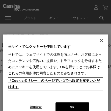
ブランド
ギフト
アウトレット
国内在庫品(家具・照明）
【家具・照明】のカテゴリーに属するなかで、日本国内に在庫している
当サイトではクッキーを使用しています
商品です。
当社では、ウェブサイトでの体験を向上させ、お客様にあっ
＊絞り込み機能で商品検索することができます。
たコンテンツや広告のご提供や、トラフィックを分析するた
＊全店舗で在庫を共有しておりますので、最新の在庫状況についてはお
めにクッキーを使用しています。OKを押すことでお客様は
問い合わせください。
これらの利用条件に同意したものとみなされます。
「Cookieポリシー」のページでいつでも設定を変更いただ
オンラインストア 営業日カレンダー
■
■
■
けます
営業日休
配送・出荷休
システムメンテナンス
上記色のついた定休日には、メールの返信及び商品の出荷は出来ませんのでご
了承下さい。直営店舗の営業時間は
休業日のお知らせ
をご覧ください。
2026 / 8
2026 / 9
詳細設定
OK