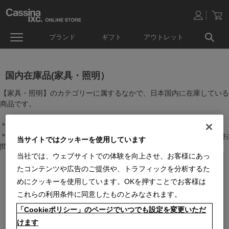
ブランド
ギフト
アウトレット
国内在庫品(家具・照明）
【家具・照明】のカテゴリーに属するなかで、日本国内に在庫している
商品です。
＊絞り込み機能で商品検索することができます。
＊全店舗で在庫を共有しておりますので、最新の在庫状況についてはお
当サイトではクッキーを使用しています
問い合わせください。
当社では、ウェブサイトでの体験を向上させ、お客様にあっ
たコンテンツや広告のご提供や、トラフィックを分析するた
めにクッキーを使用しています。OKを押すことでお客様は
これらの利用条件に同意したものとみなされます。
「Cookieポリシー」のページでいつでも設定を変更いただ
けます