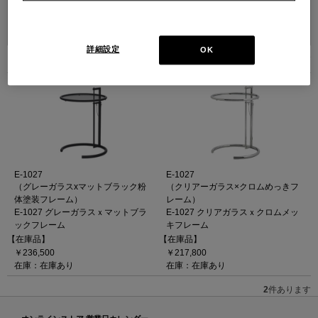
並べ替え：
詳細設定
OK
2
件あります
E-1027
E-1027
（グレーガラスxマットブラック粉
（クリアーガラス×クロムめっきフ
体塗装フレーム）
レーム）
E-1027 グレーガラスｘマットブラ
E-1027 クリアガラスｘクロムメッ
ックフレーム
キフレーム
【在庫品】
【在庫品】
￥236,500
￥217,800
在庫：在庫あり
在庫：在庫あり
2
件あります