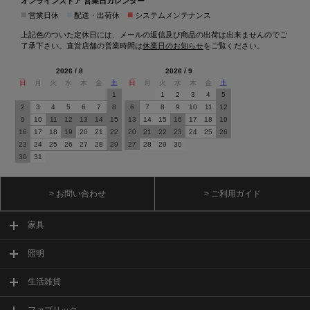
オンラインストア 営業日カレンダー
■
■
■
営業日休
配送・出荷休
システムメンテナンス
上記色のついた定休日には、メールの返信及び商品の出荷は出来ませんのでご
了承下さい。直営店舗の営業時間は
休業日のお知らせ
をご覧ください。
2026 / 8
2026 / 9
日
月
火
水
木
金
土
日
月
火
水
木
金
土
1
1
2
3
4
5
2
3
4
5
6
7
8
6
7
8
9
10
11
12
9
10
11
12
13
14
15
13
14
15
16
17
18
19
16
17
18
19
20
21
22
20
21
22
23
24
25
26
23
24
25
26
27
28
29
27
28
29
30
30
31
> お問い合わせ
> ご利用ガイド
家具
照明
生活雑貨