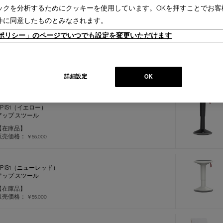
ックを分析するためにクッキーを使用しています。OKを押すことでお客
件に同意したものとみなされます。
ieポリシー」のページでいつでも設定を変更いただけます
ILVER
シルバー キャスタースウィベルチェア
【在庫品】
詳細設定
販売価格：
OK
￥1,353,000
UP IS1（イエロー）
アップ スツール
【在庫品】
販売価格：
￥55,000
UP IS1（ニューレッド）
アップ スツール
【在庫品】
販売価格：
￥55,000