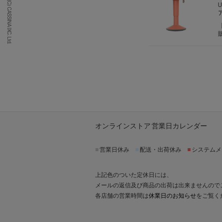
(C) CASSINA IXC. Ltd.
オンラインストア 営業日カレンダー
■
営業日休み
■
配送・出荷休み
■
システムメ
上記色のついた定休日には、
メールの返信及び商品の出荷は出来ませんので
各店舗の営業時間は
休業日のお知らせ
をご覧く