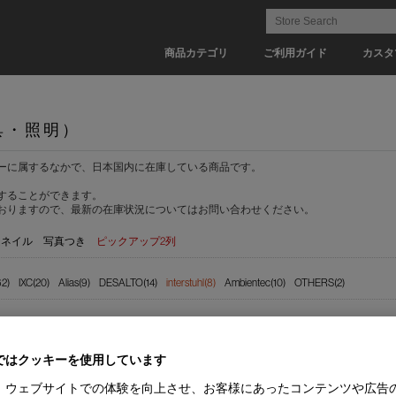
商品カテゴリ
ご利用ガイド
カスタ
具・照明）
ーに属するなかで、日本国内に在庫している商品です。
することができます。
おりますので、最新の在庫状況についてはお問い合わせください。
ムネイル
写真つき
ピックアップ2列
62)
IXC(20)
Alias(9)
DESALTO(14)
interstuhl(8)
Ambientec(10)
OTHERS(2)
ェア(2)
スツール(6)
ではクッキーを使用しています
(8)
【納期 1-2週間】(8)
、ウェブサイトでの体験を向上させ、お客様にあったコンテンツや広告