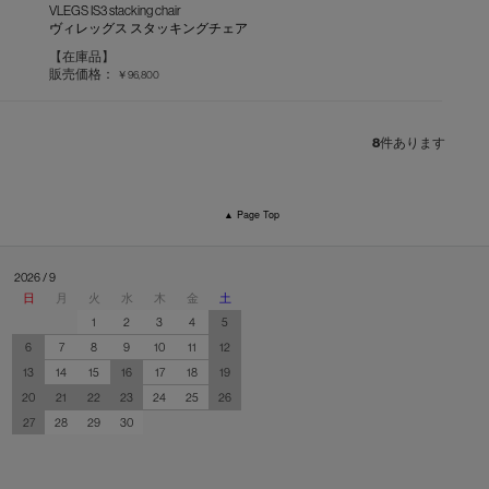
VLEGS IS3 stacking chair
ヴィレッグス スタッキングチェア
【在庫品】
販売価格：
￥96,800
8
件あります
▲ Page Top
2026 / 9
日
月
火
水
木
金
土
1
2
3
4
5
6
7
8
9
10
11
12
13
14
15
16
17
18
19
20
21
22
23
24
25
26
27
28
29
30