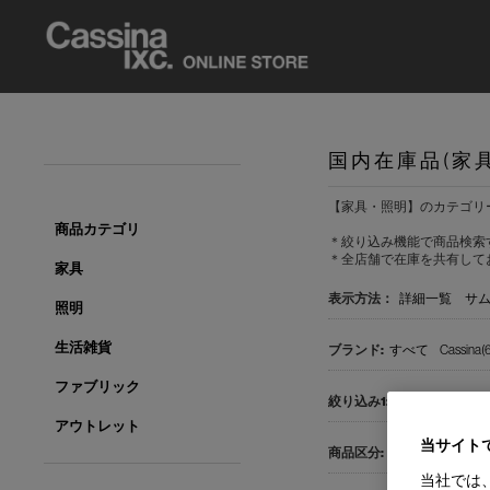
国内在庫品(家
【家具・照明】のカテゴリ
商品カテゴリ
＊絞り込み機能で商品検索
＊全店舗で在庫を共有して
家具
表示方法：
詳細一覧
サ
照明
生活雑貨
すべて
Cassina(
ファブリック
すべて
ワークチ
アウトレット
当サイト
すべて
国内在庫品
当社では