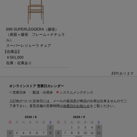
699 SUPERLEGGERA（籐張）
（座面＝籐張 フレーム＝ナチュラ
ル）
スーパーレジェーラ チェア
【在庫品】
￥561,000
在庫：在庫あり
23
件あります
オンラインストア 営業日カレンダー
■
■
■
営業日休
配送・出荷休
システムメンテナンス
上記色のついた定休日には、メールの返信及び商品の出荷は出来ませんのでご
了承下さい。直営店舗の営業時間は
休業日のお知らせ
をご覧ください。
2026 / 8
2026 / 9
日
月
火
水
木
金
土
日
月
火
水
木
金
土
1
1
2
3
4
5
2
3
4
5
6
7
8
6
7
8
9
10
11
12