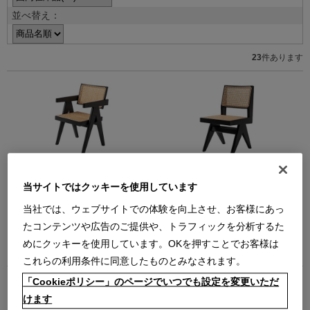
並べ替え：
23
件あります
051-21 CAPITOL COMPLEX
055-21 CAPITOL COMPLEX
OFFICE CHAIR【在庫品】仕様＝オ
CHAIR【在庫品】仕様＝オーク材ブ
当サイトではクッキーを使用しています
ーク材ブラック/背座＝籐
ラック/背座＝籐
キャピトル コンプレックス オフィ
キャピトル コンプレックス チェア
当社では、ウェブサイトでの体験を向上させ、お客様にあっ
ス チェア アームチェア
【在庫品】
たコンテンツや広告のご提供や、トラフィックを分析するた
【在庫品】
￥473,000
めにクッキーを使用しています。OKを押すことでお客様は
￥638,000
在庫：在庫あり
在庫：残りわずか
これらの利用条件に同意したものとみなされます。
「Cookieポリシー」のページでいつでも設定を変更いただ
けます