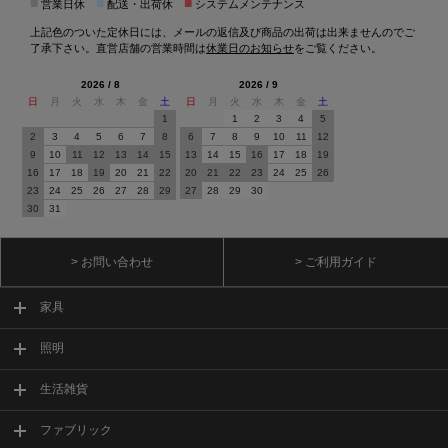
■
■
■
営業日休
配送・出荷休
システムメンテナンス
上記色のついた定休日には、メールの返信及び商品の出荷は出来ませんのでご
了承下さい。直営店舗の営業時間は
休業日のお知らせ
をご覧ください。
2026 / 8
2026 / 9
日
月
火
水
木
金
土
日
月
火
水
木
金
土
1
1
2
3
4
5
2
3
4
5
6
7
8
6
7
8
9
10
11
12
9
10
11
12
13
14
15
13
14
15
16
17
18
19
16
17
18
19
20
21
22
20
21
22
23
24
25
26
23
24
25
26
27
28
29
27
28
29
30
30
31
> お問い合わせ
> ご利用ガイド
家具
照明
生活雑貨
ファブリック