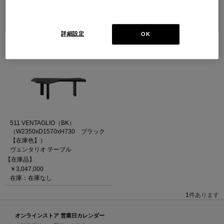
並べ替え：
詳細設定
OK
1
件あります
511 VENTAGLIO（BK）
（W2350xD1570xH730 ブラック
【在庫色】）
ヴェンタリオ テーブル
【在庫品】
￥3,047,000
在庫：在庫なし
1
件あります
オンラインストア 営業日カレンダー