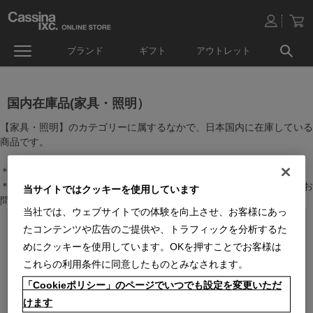
ブランド
ギフト
アウトレット
国内在庫品(家具・照明）
【家具・照明】のカテゴリーに属するなかで、日本国内に在庫している
商品です。
＊絞り込み機能で商品検索することができます。
＊全店舗で在庫を共有しておりますので、最新の在庫状況についてはお
当サイトではクッキーを使用しています
問い合わせください。
当社では、ウェブサイトでの体験を向上させ、お客様にあっ
たコンテンツや広告のご提供や、トラフィックを分析するた
めにクッキーを使用しています。OKを押すことでお客様は
これらの利用条件に同意したものとみなされます。
「Cookieポリシー」のページでいつでも設定を変更いただ
けます