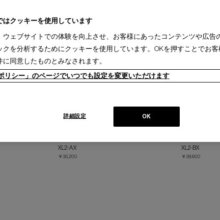
ではクッキーを使用しています
、ウェブサイトでの体験を向上させ、お客様にあったコンテンツや広告
ックを分析するためにクッキーを使用しています。OKを押すことでお客
件に同意したものとみなされます。
ieポリシー」のページでいつでも設定を変更いただけます
詳細設定
OK
ク) - Xtal クリス
Ambientec (アンビエンテック) - Xtal Acrux
Ambientec (ア
クリスタル アクルクス
クリスタル ベ
XL2-AX
XL2-BX
￥35,200
￥39,600