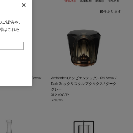
低価格順
高価格順
新着順
商品名順
10
件あります
のご提供や、
様はこれら
ンビエンテック) - Xtal Becrux
Ambientec (アンビエンテック) - Xtal Acrux /
クルクス
Dark Gray クリスタル アクルクス / ダーク
グレー
XL2-AXGRY
￥39,600