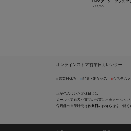
Brass ターン・プラス ブ
￥69,300
オンラインストア 営業日カレンダー
■
営業日休み
■
配送・出荷休み
■
システムメ
上記色のついた定休日には、
メールの返信及び商品の出荷は出来ませんので
各店舗の営業時間は
休業日のお知らせ
をご覧く