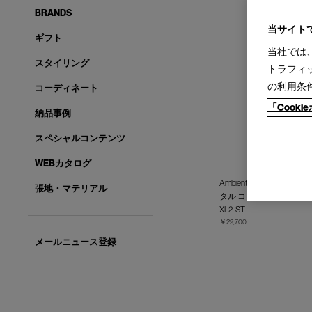
BRANDS
当サイト
ギフト
当社では
スタイリング
トラフィ
の利用条
コーディネート
「Cook
納品事例
スペシャルコンテンツ
WEBカタログ
Ambientec (アンビエンテッ
張地・マテリアル
タル コードレスランプ
XL2-ST
￥29,700
メールニュース登録