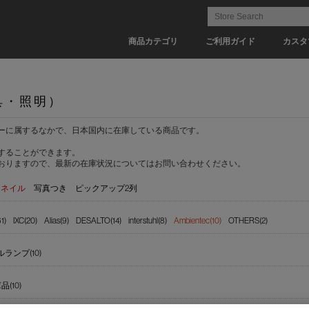
商品カテゴリ
ご利用ガイド
カスタ
具・照明）
ーに属するなかで、日本国内に在庫している商品です。
することができます。
おりますので、最新の在庫状況についてはお問い合わせください。
ムネイル
写真つき
ピックアップ2列
1)
IXC(20)
Alias(9)
DESALTO(14)
interstuhl(8)
Ambientec(10)
OTHERS(2)
ランプ(10)
(10)