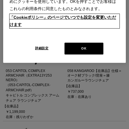
めにクッキーを使用しています。OKを押すことでお客様は
並べ替え：
これらの利用条件に同意したものとみなされます。
「Cookieポリシー」のページでいつでも設定を変更いただ
5
件あります
けます
詳細設定
OK
053 CAPITOL COMPLEX
058 KANGAROO【在庫品】仕様＝
ARMCHAIR（EXTRA13Y253
オーク材ブラック/背座＝籐
NERO）
カンガルーラウンジチェア
（053-CAPITOL-COMPLEX-
【在庫品】
ARMCHAIR.pdf）
￥737,000
キャピトル コンプレックス アーム
在庫：在庫あり
チェア ラウンジチェア
【在庫品】
￥1,199,000
在庫：残りわずか