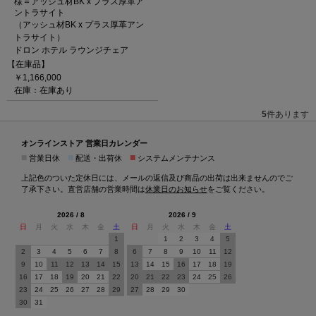
様＝アッシュ材BK x プラス厚革ア
ントラサイト
（アッシュ材BK x プラス厚革アン
トラサイト）
ドロン ホテル ラウンジチェア
【在庫品】
￥1,166,000
在庫：在庫あり
5
件あります
オンラインストア 営業日カレンダー
■
■
■
営業日休
配送・出荷休
システムメンテナンス
上記色のついた定休日には、メールの返信及び商品の出荷は出来ませんのでご
了承下さい。直営店舗の営業時間は
休業日のお知らせ
をご覧ください。
2026 / 8
2026 / 9
日
月
火
水
木
金
土
日
月
火
水
木
金
土
1
1
2
3
4
5
2
3
4
5
6
7
8
6
7
8
9
10
11
12
9
10
11
12
13
14
15
13
14
15
16
17
18
19
16
17
18
19
20
21
22
20
21
22
23
24
25
26
23
24
25
26
27
28
29
27
28
29
30
30
31