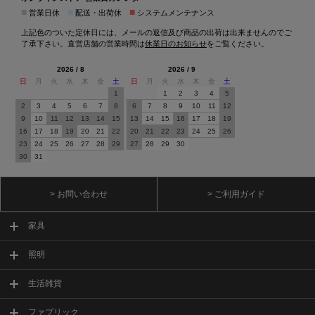
■
■
■
営業日休
配送・出荷休
システムメンテナンス
上記色のついた定休日には、メールの返信及び商品の出荷は出来ませんのでご
了承下さい。直営店舗の営業時間は
休業日のお知らせ
をご覧ください。
2026 / 8
2026 / 9
日
月
火
水
木
金
土
日
月
火
水
木
金
土
1
1
2
3
4
5
2
3
4
5
6
7
8
6
7
8
9
10
11
12
9
10
11
12
13
14
15
13
14
15
16
17
18
19
16
17
18
19
20
21
22
20
21
22
23
24
25
26
23
24
25
26
27
28
29
27
28
29
30
30
31
> お問い合わせ
> ご利用ガイド
家具
照明
生活雑貨
ファブリック