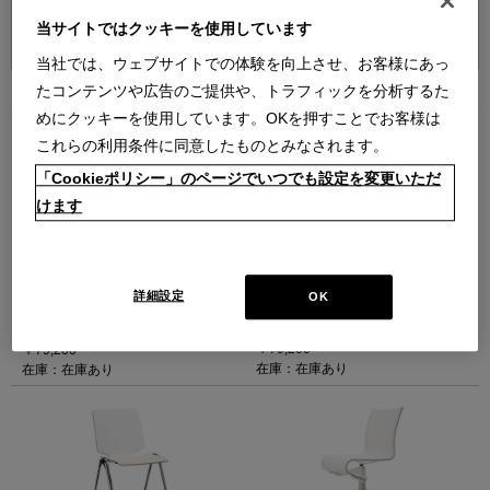
並べ替え：
当サイトではクッキーを使用しています
当社では、ウェブサイトでの体験を向上させ、お客様にあっ
たコンテンツや広告のご提供や、トラフィックを分析するた
11
件あります
めにクッキーを使用しています。OKを押すことでお客様は
これらの利用条件に同意したものとみなされます。
「Cookieポリシー」のページでいつでも設定を変更いただ
けます
OLIOチェア（アントラサイト）
OLIOチェア（赤茶）
（チェア アントラサイト）
（チェア 赤茶）
詳細設定
OK
オリオチェア
オリオチェア
【在庫品】
【在庫品】
￥79,200
￥79,200
在庫：在庫あり
在庫：在庫あり