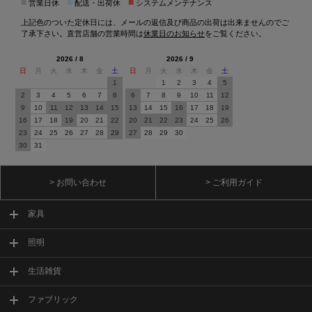
■
■
■
営業日休
配送・出荷休
システムメンテナンス
上記色のついた定休日には、メールの返信及び商品の出荷は出来ませんのでご
了承下さい。直営店舗の営業時間は
休業日のお知らせ
をご覧ください。
2026 / 8
2026 / 9
日
月
火
水
木
金
土
日
月
火
水
木
金
土
1
1
2
3
4
5
2
3
4
5
6
7
8
6
7
8
9
10
11
12
9
10
11
12
13
14
15
13
14
15
16
17
18
19
16
17
18
19
20
21
22
20
21
22
23
24
25
26
23
24
25
26
27
28
29
27
28
29
30
30
31
> お問い合わせ
> ご利用ガイド
家具
照明
生活雑貨
ファブリック