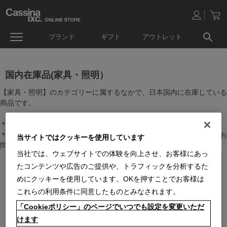
ブランド
ギフト
アウトレット
国内在庫品(家具・照明）
【家具・照明】のカテゴリーに属するなかで、日本国内に在庫している
商品です。
＊絞り込み機能で商品検索することができます。
＊全店舗で在庫を共有しておりますので、最新の在庫状況についてはお
当サイトではクッキーを使用しています
問い合わせください。
当社では、ウェブサイトでの体験を向上させ、お客様にあっ
たコンテンツや広告のご提供や、トラフィックを分析するた
めにクッキーを使用しています。OKを押すことでお客様は
これらの利用条件に同意したものとみなされます。
「Cookieポリシー」のページでいつでも設定を変更いただ
けます