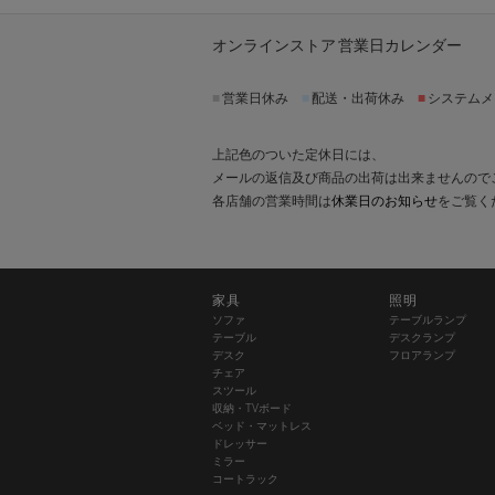
オンラインストア 営業日カレンダー
■
営業日休み
■
配送・出荷休み
■
システムメ
上記色のついた定休日には、
メールの返信及び商品の出荷は出来ませんので
各店舗の営業時間は
休業日のお知らせ
をご覧く
家具
照明
ソファ
テーブルランプ
テーブル
デスクランプ
デスク
フロアランプ
チェア
スツール
収納・TVボード
ベッド・マットレス
ドレッサー
ミラー
コートラック