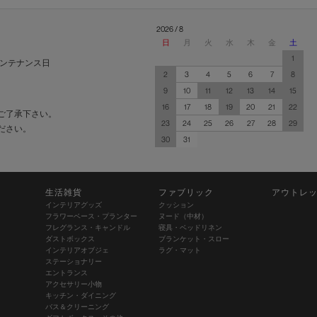
2026 / 8
日
月
火
水
木
金
土
1
ンテナンス日
2
3
4
5
6
7
8
9
10
11
12
13
14
15
16
17
18
19
20
21
22
ご了承下さい。
23
24
25
26
27
28
29
ださい。
30
31
生活雑貨
ファブリック
アウトレ
インテリアグッズ
クッション
フラワーベース・プランター
ヌード（中材）
フレグランス・キャンドル
寝具・ベッドリネン
ダストボックス
ブランケット・スロー
インテリアオブジェ
ラグ・マット
ステーショナリー
エントランス
アクセサリー小物
キッチン・ダイニング
バス＆クリーニング