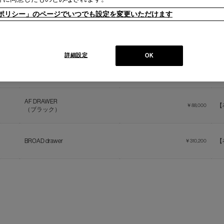
ieポリシー」のページでいつでも設定を変更いただけます
商品名
販売価格
詳細設定
OK
AF DRAWER
【
￥88,000
（シルバー）
AF DRAWER
【
￥88,000
（ブラック）
BROAD drawer
【
￥310,200