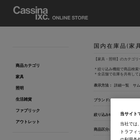
国内在庫品(家
【家具・照明】のカテゴリ
商品カテゴリ
＊絞り込み機能で商品検索
＊全店舗で在庫を共有して
家具
表示方法：
詳細一覧
サ
照明
生活雑貨
すべて
IXC(3)
ファブリック
当サイト
すべて
サイドテ
アウトレット
当社では
すべて
国内在庫品
トラフィ
の利用条