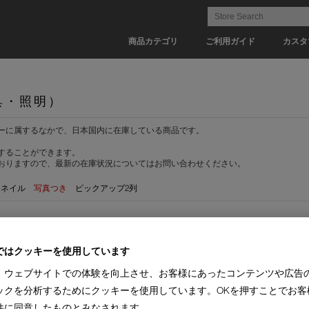
商品カテゴリ
ご利用ガイド
カスタ
具・照明）
ーに属するなかで、日本国内に在庫している商品です。
することができます。
おりますので、最新の在庫状況についてはお問い合わせください。
ムネイル
写真つき
ピックアップ2列
ではクッキーを使用しています
ーブル(2)
デザインチェア(2)
ワークチェア(2)
キャビネット(5)
ドロアー(3)
シ
、ウェブサイトでの体験を向上させ、お客様にあったコンテンツや広告
(3)
【納期 1-2週間】(3)
ックを分析するためにクッキーを使用しています。OKを押すことでお客
件に同意したものとみなされます。