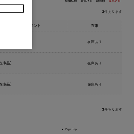
低価格順
高価格順
新着順
商品名順
3
件あります
一言コメント
在庫
在庫品】
在庫あり
在庫品】
在庫あり
在庫品】
在庫あり
3
件あります
▲ Page Top