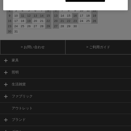
日
月
火
水
木
金
土
日
月
火
水
木
金
土
1
1
2
3
4
5
2
3
4
5
6
7
8
6
7
8
9
10
11
12
9
10
11
12
13
14
15
13
14
15
16
17
18
19
16
17
18
19
20
21
22
20
21
22
23
24
25
26
23
24
25
26
27
28
29
27
28
29
30
30
31
> お問い合わせ
> ご利用ガイド
家具
照明
生活雑貨
ファブリック
アウトレット
ブランド