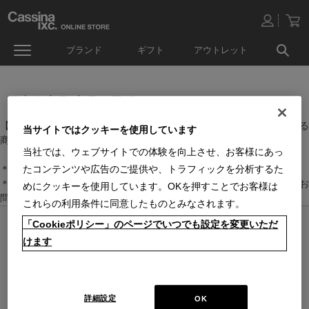
ブランド
ギフト
アウトレット
国内在庫品(家具・照明）
【家具・照明】のカテゴリーに属するなかで、日本国内に在庫している
当サイトではクッキーを使用しています
商品です。
当社では、ウェブサイトでの体験を向上させ、お客様にあっ
＊絞り込み機能で商品検索することができます。
たコンテンツや広告のご提供や、トラフィックを分析するた
＊全店舗で在庫を共有しておりますので、最新の在庫状況についてはお
めにクッキーを使用しています。OKを押すことでお客様は
問い合わせください。
これらの利用条件に同意したものとみなされます。
「Cookieポリシー」のページでいつでも設定を変更いただ
オンラインストア 営業日カレンダー
■
■
■
けます
営業日休
配送・出荷休
システムメンテナンス
上記色のついた定休日には、メールの返信及び商品の出荷は出来ませんのでご
了承下さい。直営店舗の営業時間は
休業日のお知らせ
をご覧ください。
2026 / 8
2026 / 9
詳細設定
OK