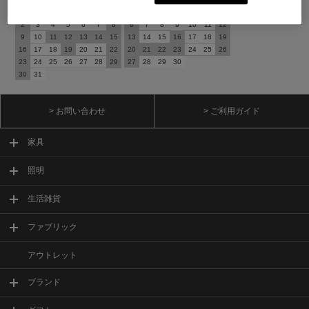
日
月
火
水
木
金
土
日
月
火
水
木
金
土
1
1
2
3
4
5
2
3
4
5
6
7
8
6
7
8
9
10
11
12
9
10
11
12
13
14
15
13
14
15
16
17
18
19
16
17
18
19
20
21
22
20
21
22
23
24
25
26
23
24
25
26
27
28
29
27
28
29
30
30
31
> お問い合わせ
> ご利用ガイド
家具
照明
生活雑貨
ファブリック
アウトレット
ブランド