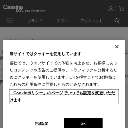
ブランド
ギフト
アウトレット
国内在庫品(家具・照明）
【家具・照明】のカテゴリーに属するなかで、日本国内に在庫している
当サイトではクッキーを使用しています
商品です。
当社では、ウェブサイトでの体験を向上させ、お客様にあっ
＊絞り込み機能で商品検索することができます。
たコンテンツや広告のご提供や、トラフィックを分析するた
＊全店舗で在庫を共有しておりますので、最新の在庫状況についてはお
めにクッキーを使用しています。OKを押すことでお客様は
問い合わせください。
これらの利用条件に同意したものとみなされます。
「Cookieポリシー」のページでいつでも設定を変更いただ
オンラインストア 営業日カレンダー
■
■
■
けます
営業日休
配送・出荷休
システムメンテナンス
上記色のついた定休日には、メールの返信及び商品の出荷は出来ませんのでご
了承下さい。直営店舗の営業時間は
休業日のお知らせ
をご覧ください。
2026 / 8
2026 / 9
詳細設定
OK