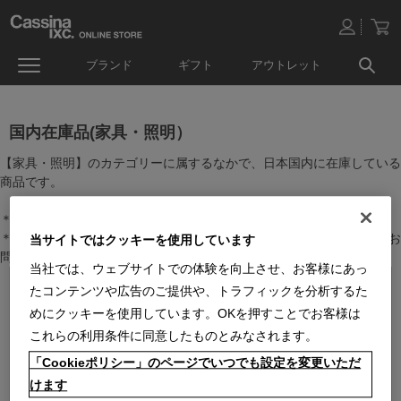
ブランド
ギフト
アウトレット
国内在庫品(家具・照明）
【家具・照明】のカテゴリーに属するなかで、日本国内に在庫している
商品です。
＊絞り込み機能で商品検索することができます。
＊全店舗で在庫を共有しておりますので、最新の在庫状況についてはお
当サイトではクッキーを使用しています
問い合わせください。
当社では、ウェブサイトでの体験を向上させ、お客様にあっ
たコンテンツや広告のご提供や、トラフィックを分析するた
めにクッキーを使用しています。OKを押すことでお客様は
これらの利用条件に同意したものとみなされます。
「Cookieポリシー」のページでいつでも設定を変更いただ
けます