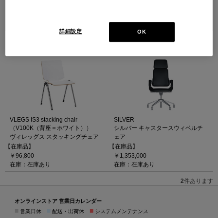
並べ替え：
詳細設定
OK
2
件あります
VLEGS IS3 stacking chair
SILVER
（V100K（背座＝ホワイト））
シルバー キャスタースウィベルチ
ヴィレッグス スタッキングチェア
ェア
【在庫品】
【在庫品】
￥96,800
￥1,353,000
在庫：在庫あり
在庫：在庫あり
2
件あります
オンラインストア 営業日カレンダー
■
■
■
営業日休
配送・出荷休
システムメンテナンス