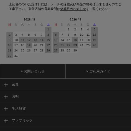
上記色のついた定休日には、メールの返信及び商品の出荷は出来ませんのでご
了承下さい。直営店舗の営業時間は
休業日のお知らせ
をご覧ください。
2026 / 8
2026 / 9
日
月
火
水
木
金
土
日
月
火
水
木
金
土
1
1
2
3
4
5
2
3
4
5
6
7
8
6
7
8
9
10
11
12
9
10
11
12
13
14
15
13
14
15
16
17
18
19
16
17
18
19
20
21
22
20
21
22
23
24
25
26
23
24
25
26
27
28
29
27
28
29
30
30
31
> お問い合わせ
> ご利用ガイド
家具
照明
生活雑貨
ファブリック