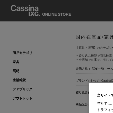
国内在庫品(家
【家具・照明】のカテゴリ
商品カテゴリ
＊絞り込み機能で商品検索
＊全店舗で在庫を共有して
家具
表示方法：
詳細一覧
サ
照明
生活雑貨
すべて
Cassina(2
ファブリック
すべて
サイドテ
当サイト
アウトレット
当社では
すべて
国内在庫品
トラフィ