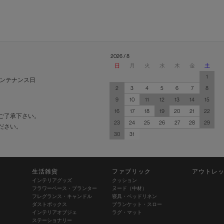
2026 / 8
日
月
火
水
木
金
土
1
ンテナンス日
2
3
4
5
6
7
8
9
10
11
12
13
14
15
16
17
18
19
20
21
22
ご了承下さい。
23
24
25
26
27
28
29
ださい。
30
31
生活雑貨
ファブリック
アウトレ
インテリアグッズ
クッション
フラワーベース・プランター
ヌード（中材）
フレグランス・キャンドル
寝具・ベッドリネン
ダストボックス
ブランケット・スロー
インテリアオブジェ
ラグ・マット
ステーショナリー