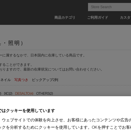
商品カテゴリ
ご利用ガイド
カスタ
具・照明）
ーに属するなかで、日本国内に在庫している商品です。
することができます。
おりますので、最新の在庫状況についてはお問い合わせください。
ムネイル
写真つき
ピックアップ2列
)
IXC(2)
DESALTO(4)
OTHERS(2)
ーブル(4)
ダイニングチェア(1)
カウンターチェア(7)
ではクッキーを使用しています
、ウェブサイトでの体験を向上させ、お客様にあったコンテンツや広告
(4)
【納期 1-2週間】(4)
ックを分析するためにクッキーを使用しています。OKを押すことでお客