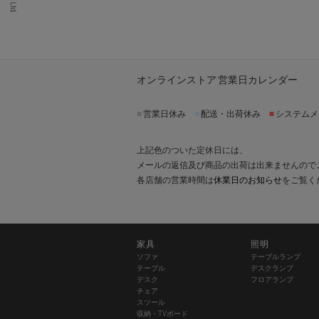
オンラインストア 営業日カレンダー
■
営業日休み
■
配送・出荷休み
■
システムメ
上記色のついた定休日には、
メールの返信及び商品の出荷は出来ませんので
各店舗の営業時間は
休業日のお知らせ
をご覧く
家具
照明
ソファ
テーブルランプ
テーブル
デスクランプ
デスク
フロアランプ
チェア
スツール
収納・TVボード