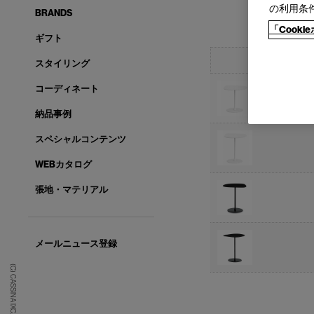
の利用条
BRANDS
「Cook
ギフト
スタイリング
コーディネート
納品事例
スペシャルコンテンツ
WEBカタログ
張地・マテリアル
メールニュース登録
(C) CASSINA IXC. Ltd.