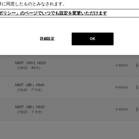
件に同意したものとみなされます。
ieポリシー」のページでいつでも設定を変更いただけます
商品名
販売価格
詳細設定
OK
MIXIT（WH）H540
【
￥193,600
（H540 ﾎﾜｲﾄ）
MIXIT（WH）H620
【
￥193,600
（H620 ﾎﾜｲﾄ）
MIXIT（BK）H540
【
￥193,600
（H540 ﾌﾞﾗｯｸ）
MIXIT（BK）H620
【
￥193,600
（H620 ﾌﾞﾗｯｸ）