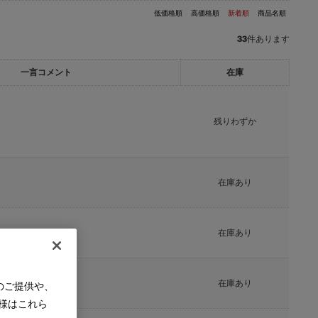
低価格順
高価格順
新着順
商品名順
33
件あります
一言コメント
在庫
残りわずか
在庫あり
在庫あり
在庫あり
のご提供や、
様はこれら