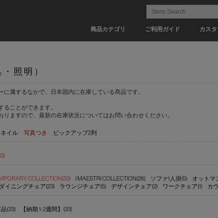
商品カテゴリ
ご利用ガイド
カスタ
具・照明）
ーに属するなかで、日本国内に在庫している商品です。
することができます。
おりますので、最新の在庫状況についてはお問い合わせください。
ムネイル
写真つき
ピックアップ2列
3)
MPORARY COLLECTION(33)
I MAESTRI COLLECTION(28)
ソファ1人掛(5)
オットマン
ダイニングチェア(23)
ラウンジチェア(5)
デザインチェア(2)
ワークチェア(1)
カウ
(33)
【納期 1-2週間】(33)