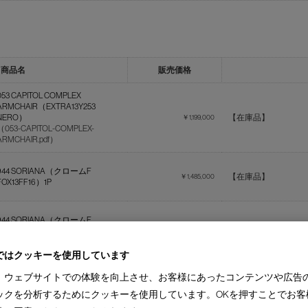
商品名
販売価格
053 CAPITOL COMPLEX
ARMCHAIR（EXTRA13Y253
NERO）
【在庫品】
￥1,199,000
（053-CAPITOL-COMPLEX-
ARMCHAIR.pdf）
944 SORIANA（クロームF
【在庫品】
￥1,485,000
FOX13FF16）1P
944 SORIANA（クロームF
【在庫品】
￥2,376,000
NABUK13Z500）1P
ではクッキーを使用しています
413 CAB OFFICE（黒革BKベー
【在庫品】
￥671,000
、ウェブサイトでの体験を向上させ、お客様にあったコンテンツや広告
ス）LOWBACK CHAIR
ックを分析するためにクッキーを使用しています。OKを押すことでお客