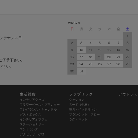
2026 / 8
日
月
火
水
木
金
土
1
ンテナンス日
2
3
4
5
6
7
8
9
10
11
12
13
14
15
16
17
18
19
20
21
22
ご了承下さい。
23
24
25
26
27
28
29
ださい。
30
31
生活雑貨
ファブリック
アウトレ
インテリアグッズ
クッション
フラワーベース・プランター
ヌード（中材）
フレグランス・キャンドル
寝具・ベッドリネン
ダストボックス
ブランケット・スロー
インテリアオブジェ
ラグ・マット
ステーショナリー
エントランス
アクセサリー小物