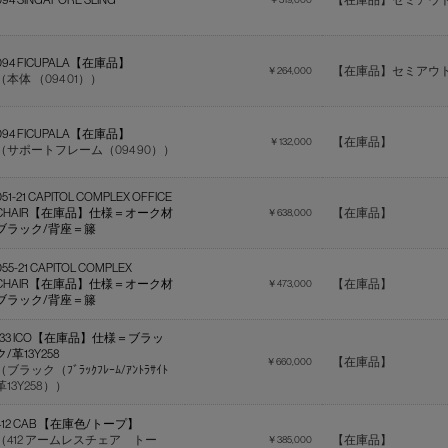
094 SINGAPORE SLING
【在庫品】セミアウ
094 FICUPALA【在庫品】
【在庫品】セミアウ
￥264,000
（本体 （094 01））
094 FICUPALA【在庫品】
【在庫品】
￥132,000
（サポートフレーム（094 90））
051-21 CAPITOL COMPLEX OFFICE
CHAIR【在庫品】仕様＝オーク材
【在庫品】
￥638,000
ブラック/背座＝籐
055-21 CAPITOL COMPLEX
CHAIR【在庫品】仕様＝オーク材
【在庫品】
￥473,000
ブラック/背座＝籐
133 ICO【在庫品】仕様＝ブラッ
ク/革13Y258
【在庫品】
￥660,000
（ブラック（ﾌﾞﾗｯｸﾌﾚｰﾑ/ｱﾝﾄﾗｻｲﾄ
革13Y258））
412 CAB 【在庫色/トープ】
（412 アームレスチェア トー
【在庫品】
￥385,000