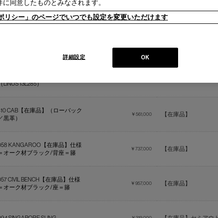
件に同意したものとみなされます。
562 DUDET【在庫品】仕様＝張地
【在庫品】
￥528,000
（LOOK 13L011）グレーZP
ieポリシー」のページでいつでも設定を変更いただけます
413 CAB 【在庫色／コニャック】
（413 アームチェア コニャッ
【在庫品】
￥594,000
ク）
詳細設定
OK
367 HOLA 【在庫品】仕様＝張地
【在庫品】
￥363,000
（LINUS 13L285）
410 CAB【在庫品】（ローバック
【在庫品】
￥561,000
／黒革）
058 KANGAROO【在庫品】仕様
【在庫品】
￥737,000
＝オーク材ブラック/背座＝籐
057 CIVIL BENCH【在庫品】仕様
【在庫品】
￥957,000
＝オーク材ブラック/座＝籐
￥319,000