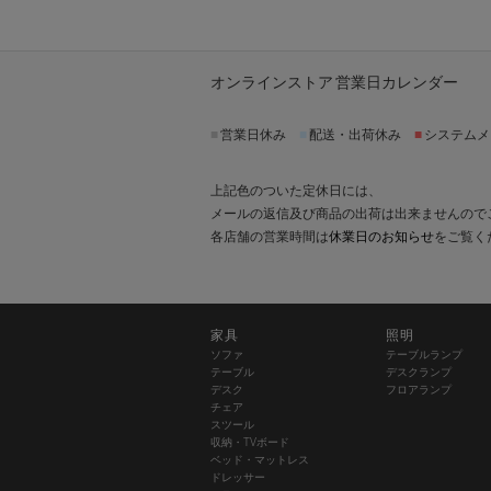
オンラインストア 営業日カレンダー
■
営業日休み
■
配送・出荷休み
■
システムメ
上記色のついた定休日には、
メールの返信及び商品の出荷は出来ませんので
各店舗の営業時間は
休業日のお知らせ
をご覧く
家具
照明
ソファ
テーブルランプ
テーブル
デスクランプ
デスク
フロアランプ
チェア
スツール
収納・TVボード
ベッド・マットレス
ドレッサー