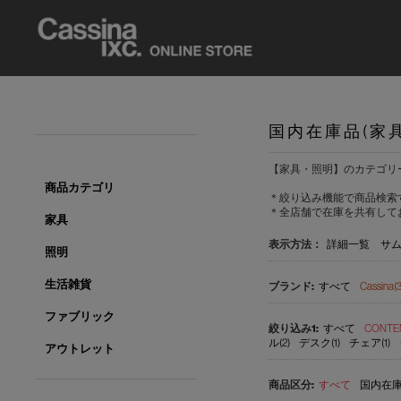
国内在庫品(家
【家具・照明】のカテゴリ
商品カテゴリ
＊絞り込み機能で商品検索
＊全店舗で在庫を共有して
家具
表示方法：
詳細一覧
サ
照明
生活雑貨
すべて
Cassina(3
ファブリック
すべて
CONTE
ル(2)
デスク(1)
チェア(1)
アウトレット
すべて
国内在庫品