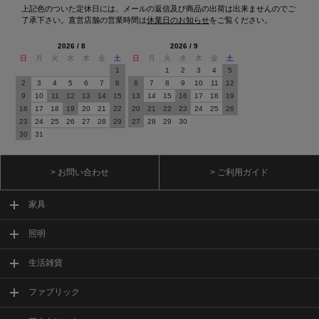
上記色のついた定休日には、メールの返信及び商品の出荷は出来ませんのでご
了承下さい。直営店舗の営業時間は
休業日のお知らせ
をご覧ください。
2026 / 8
2026 / 9
日
月
火
水
木
金
土
日
月
火
水
木
金
土
1
1
2
3
4
5
2
3
4
5
6
7
8
6
7
8
9
10
11
12
9
10
11
12
13
14
15
13
14
15
16
17
18
19
16
17
18
19
20
21
22
20
21
22
23
24
25
26
23
24
25
26
27
28
29
27
28
29
30
30
31
> お問い合わせ
> ご利用ガイド
家具
照明
生活雑貨
ファブリック