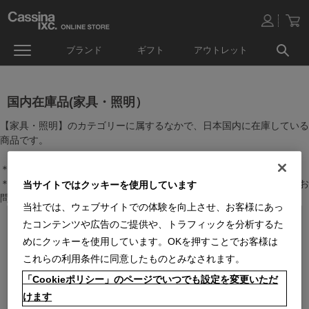
ブランド
ギフト
アウトレット
国内在庫品(家具・照明）
【家具・照明】のカテゴリーに属するなかで、日本国内に在庫している
商品です。
＊絞り込み機能で商品検索することができます。
＊全店舗で在庫を共有しておりますので、最新の在庫状況についてはお
当サイトではクッキーを使用しています
問い合わせください。
当社では、ウェブサイトでの体験を向上させ、お客様にあっ
たコンテンツや広告のご提供や、トラフィックを分析するた
めにクッキーを使用しています。OKを押すことでお客様は
これらの利用条件に同意したものとみなされます。
「Cookieポリシー」のページでいつでも設定を変更いただ
けます