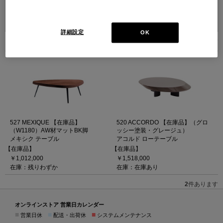
並べ替え：
詳細設定
OK
2
件あります
527 MEXIQUE 【在庫品】
520 ACCORDO 【在庫品】（グロ
（W1180）AW材マットBK脚
ッシー塗装・グレージュ）
メキシク テーブル
アコルド ローテーブル
【在庫品】
【在庫品】
￥1,012,000
￥1,518,000
在庫：残りわずか
在庫：在庫あり
2
件あります
オンラインストア 営業日カレンダー
■
■
■
営業日休
配送・出荷休
システムメンテナンス