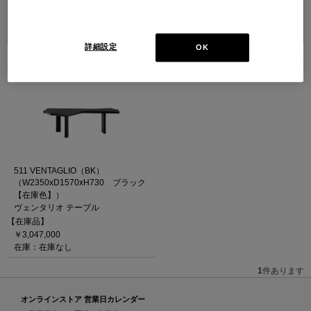
並べ替え：
詳細設定
OK
1
件あります
511 VENTAGLIO（BK）
（W2350xD1570xH730 ブラック
【在庫色】）
ヴェンタリオ テーブル
【在庫品】
￥3,047,000
在庫：在庫なし
1
件あります
オンラインストア 営業日カレンダー