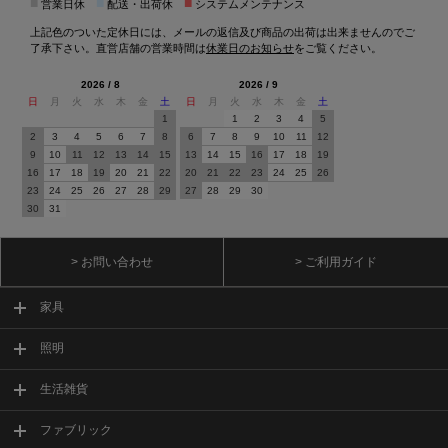
■
■
■
営業日休
配送・出荷休
システムメンテナンス
上記色のついた定休日には、メールの返信及び商品の出荷は出来ませんのでご
了承下さい。直営店舗の営業時間は
休業日のお知らせ
をご覧ください。
2026 / 8
2026 / 9
日
月
火
水
木
金
土
日
月
火
水
木
金
土
1
1
2
3
4
5
2
3
4
5
6
7
8
6
7
8
9
10
11
12
9
10
11
12
13
14
15
13
14
15
16
17
18
19
16
17
18
19
20
21
22
20
21
22
23
24
25
26
23
24
25
26
27
28
29
27
28
29
30
30
31
> お問い合わせ
> ご利用ガイド
家具
照明
生活雑貨
ファブリック