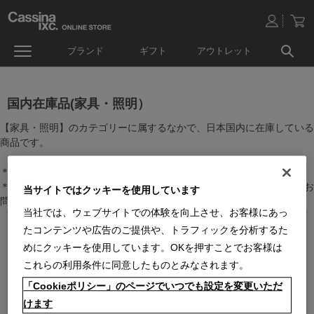
ブランド
ギフト
アウトレット
国内在庫品(家具・照明）
【家具・照明】のカテゴリーに属するなかで、日本国内に在庫している
商品です。
＊絞り込み機能で商品検索することができます。
＊全店舗で在庫を共有しておりますので、最新の在庫状況についてはお
当サイトではクッキーを使用しています
問い合わせください。
当社では、ウェブサイトでの体験を向上させ、お客様にあっ
たコンテンツや広告のご提供や、トラフィックを分析するた
めにクッキーを使用しています。OKを押すことでお客様は
これらの利用条件に同意したものとみなされます。
「Cookieポリシー」のページでいつでも設定を変更いただ
けます