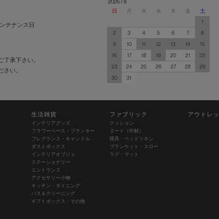
2026 / 8
日
月
火
水
木
金
土
1
ンテナンス日
2
3
4
5
6
7
8
9
10
11
12
13
14
15
16
17
18
19
20
21
22
ご了承下さい。
23
24
25
26
27
28
29
ださい。
30
31
生活雑貨
ファブリック
アウトレ
インテリアグッズ
クッション
フラワーベース・プランター
ヌード（中材）
フレグランス・キャンドル
寝具・ベッドリネン
ダストボックス
ブランケット・スロー
インテリアオブジェ
ラグ・マット
ステーショナリー
エントランス
アクセサリー小物
キッチン・ダイニング
バス＆クリーニング
ギフトボックス・その他