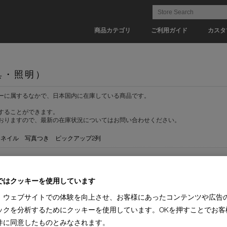
商品カテゴリ
ご利用ガイド
カスタ
具・照明）
ーに属するなかで、日本国内に在庫している商品です。
することができます。
おりますので、最新の在庫状況についてはお問い合わせください。
ムネイル
写真つき
ピックアップ2列
)
IXC(2)
Alias(6)
interstuhl(2)
ではクッキーを使用しています
ーブル(2)
デザインチェア(2)
ワークチェア(2)
キャビネット(5)
ドロアー(3)
シ
、ウェブサイトでの体験を向上させ、お客様にあったコンテンツや広告
ックを分析するためにクッキーを使用しています。OKを押すことでお客
(2)
【納期 1-2週間】(2)
件に同意したものとみなされます。