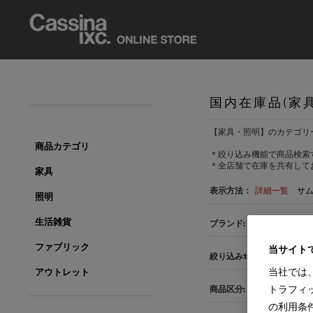
国内在庫品(家
【家具・照明】のカテゴリ
商品カテゴリ
＊絞り込み機能で商品検索
＊全店舗で在庫を共有して
家具
表示方法：
詳細一覧
サ
照明
生活雑貨
すべて
Cassina(1
ファブリック
当サイト
すべて
サイドテ
当社では
アウトレット
トラフィ
すべて
国内在庫品
の利用条