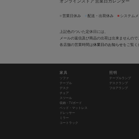
オンラインストア 営業日カレンダー
■
営業日休み
■
配送・出荷休み
■
システムメ
上記色のついた定休日には、
メールの返信及び商品の出荷は出来ませんので
各店舗の営業時間は
休業日のお知らせ
をご覧く
家具
照明
ソファ
テーブルランプ
テーブル
デスクランプ
デスク
フロアランプ
チェア
スツール
収納・TVボード
ベッド・マットレス
ドレッサー
ミラー
コートラック