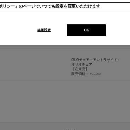
ieポリシー」のページでいつでも設定を変更いただけます
OLIOチェア（赤茶）
詳細設定
OK
オリオチェア
【在庫品】
販売価格：
￥79,200
OLIOチェア（アントラサイト）
オリオチェア
【在庫品】
販売価格：
￥79,200