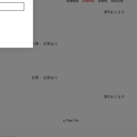
低価格順
高価格順
新着順
商品名順
2
件あります
在庫：
在庫あり
在庫：
在庫あり
2
件あります
▲ Page Top