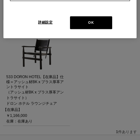
並べ替え：
詳細設定
OK
1
件あります
533 DORON HOTEL【在庫品】仕
様＝アッシュ材BK x プラス厚革ア
ントラサイト
（アッシュ材BK x プラス厚革アン
トラサイト）
ドロン ホテル ラウンジチェア
【在庫品】
￥1,166,000
在庫：在庫あり
1
件あります