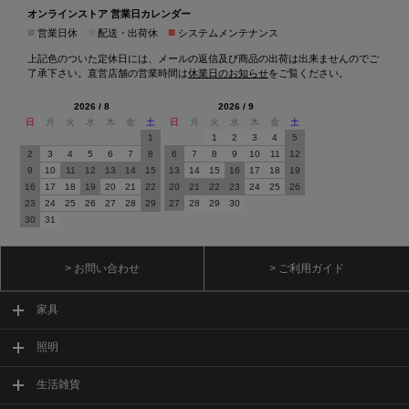
オンラインストア 営業日カレンダー
■
■
■
営業日休
配送・出荷休
システムメンテナンス
上記色のついた定休日には、メールの返信及び商品の出荷は出来ませんのでご
了承下さい。直営店舗の営業時間は
休業日のお知らせ
をご覧ください。
2026 / 8
2026 / 9
日
月
火
水
木
金
土
日
月
火
水
木
金
土
1
1
2
3
4
5
2
3
4
5
6
7
8
6
7
8
9
10
11
12
9
10
11
12
13
14
15
13
14
15
16
17
18
19
16
17
18
19
20
21
22
20
21
22
23
24
25
26
23
24
25
26
27
28
29
27
28
29
30
30
31
> お問い合わせ
> ご利用ガイド
家具
照明
生活雑貨