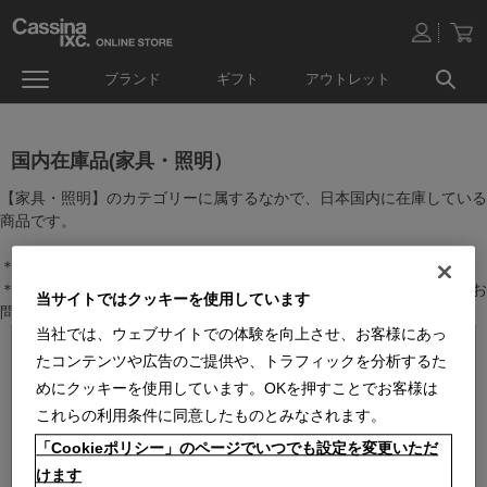
ブランド
ギフト
アウトレット
国内在庫品(家具・照明）
【家具・照明】のカテゴリーに属するなかで、日本国内に在庫している
商品です。
＊絞り込み機能で商品検索することができます。
＊全店舗で在庫を共有しておりますので、最新の在庫状況についてはお
当サイトではクッキーを使用しています
問い合わせください。
当社では、ウェブサイトでの体験を向上させ、お客様にあっ
たコンテンツや広告のご提供や、トラフィックを分析するた
めにクッキーを使用しています。OKを押すことでお客様は
これらの利用条件に同意したものとみなされます。
「Cookieポリシー」のページでいつでも設定を変更いただ
けます