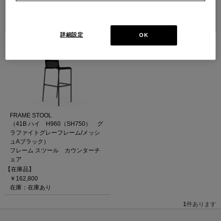
並べ替え：
詳細設定
OK
1
件あります
FRAME STOOL
（41B ハイ H960（SH750） グ
ラファイトグレーフレーム/メッシ
ュAブラック）
フレーム スツール カウンターチ
ェア
【在庫品】
￥162,800
在庫：在庫あり
1
件あります