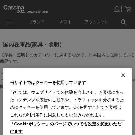
ブランド
ギフト
アウトレット
国内在庫品(家具・照明）
【家具・照明】のカテゴリーに属するなかで、日本国内に在庫している
商品です。
＊絞り込み機能で商品検索することができます。
＊全店舗で在庫を共有しておりますので、最新の在庫状況についてはお
当サイトではクッキーを使用しています
問い合わせください。
当社では、ウェブサイトでの体験を向上させ、お客様にあっ
たコンテンツや広告のご提供や、トラフィックを分析するた
めにクッキーを使用しています。OKを押すことでお客様は
これらの利用条件に同意したものとみなされます。
「Cookieポリシー」のページでいつでも設定を変更いただ
けます