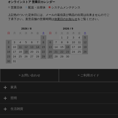
オンラインストア 営業日カレンダー
■
■
■
営業日休
配送・出荷休
システムメンテナンス
上記色のついた定休日には、メールの返信及び商品の出荷は出来ませんのでご
了承下さい。直営店舗の営業時間は
休業日のお知らせ
をご覧ください。
2026 / 8
2026 / 9
日
月
火
水
木
金
土
日
月
火
水
木
金
土
1
1
2
3
4
5
2
3
4
5
6
7
8
6
7
8
9
10
11
12
9
10
11
12
13
14
15
13
14
15
16
17
18
19
16
17
18
19
20
21
22
20
21
22
23
24
25
26
23
24
25
26
27
28
29
27
28
29
30
30
31
> お問い合わせ
> ご利用ガイド
家具
照明
生活雑貨