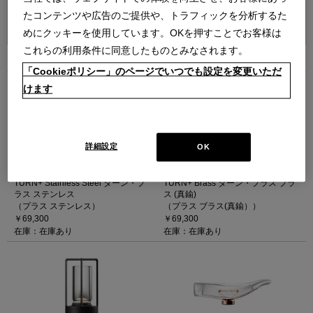
並べ替え：
たコンテンツや広告のご提供や、トラフィックを分析するた
めにクッキーを使用しています。OKを押すことでお客様は
これらの利用条件に同意したものとみなされます。
10
件あります
「Cookieポリシー」のページでいつでも設定を変更いただ
けます
詳細設定
OK
Ambientec (アンビエンテック) -
Ambientec (アンビエンテック) -
TURN+ Stainless Steel ターン・プ
TURN+ Brass ターン・プラス ブラ
ラス ステンレス
ス (真鍮)
（プラス ステンレス）
（プラス ブラス(真鍮））
￥69,300
￥69,300
在庫：在庫あり
在庫：在庫あり