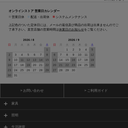
オンラインストア 営業日カレンダー
■
■
■
営業日休
配送・出荷休
システムメンテナンス
上記色のついた定休日には、メールの返信及び商品の出荷は出来ませんのでご
了承下さい。直営店舗の営業時間は
休業日のお知らせ
をご覧ください。
2026 / 8
2026 / 9
日
月
火
水
木
金
土
日
月
火
水
木
金
土
1
1
2
3
4
5
2
3
4
5
6
7
8
6
7
8
9
10
11
12
9
10
11
12
13
14
15
13
14
15
16
17
18
19
16
17
18
19
20
21
22
20
21
22
23
24
25
26
23
24
25
26
27
28
29
27
28
29
30
30
31
> お問い合わせ
> ご利用ガイド
家具
照明
生活雑貨