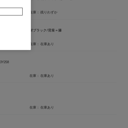
チェア アームチェア
在庫：
残りわずか
CHAIR【在庫品】仕様＝オーク材ブラック/背座＝籐
在庫：
在庫あり
Y258
在庫：
在庫あり
在庫：
在庫あり