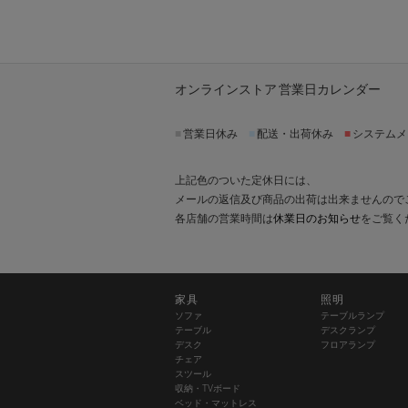
オンラインストア 営業日カレンダー
■
営業日休み
■
配送・出荷休み
■
システムメ
上記色のついた定休日には、
メールの返信及び商品の出荷は出来ませんので
各店舗の営業時間は
休業日のお知らせ
をご覧く
家具
照明
ソファ
テーブルランプ
テーブル
デスクランプ
デスク
フロアランプ
チェア
スツール
収納・TVボード
ベッド・マットレス