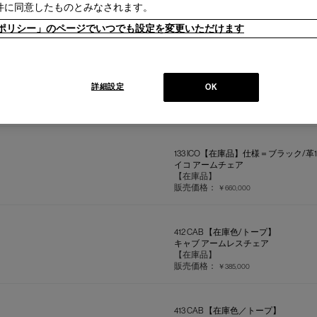
件に同意したものとみなされます。
キャピトル コンプレックス オフィス 
【在庫品】
ieポリシー」のページでいつでも設定を変更いただけます
販売価格：
￥638,000
055-21 CAPITOL COMPLEX 
キャピトル コンプレックス チェア
詳細設定
OK
【在庫品】
販売価格：
￥473,000
133 ICO【在庫品】仕様＝ブラック/革13
イコ アームチェア
【在庫品】
販売価格：
￥660,000
412 CAB 【在庫色/トープ】
キャブ アームレスチェア
【在庫品】
販売価格：
￥385,000
413 CAB 【在庫色／トープ】