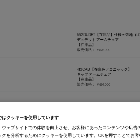
562 DUDET【在庫品】仕様＝張地（LOO
デュデット アームチェア
【在庫品】
販売価格：
￥528,000
413 CAB 【在庫色／コニャック】
キャブ アームチェア
【在庫品】
販売価格：
￥594,000
367 HOLA 【在庫品】仕様＝張地（LINUS
オラ アームチェア
【在庫品】
ではクッキーを使用しています
販売価格：
￥363,000
、ウェブサイトでの体験を向上させ、お客様にあったコンテンツや広告
ックを分析するためにクッキーを使用しています。OKを押すことでお客
051-21 CAPITOL COMPLEX O