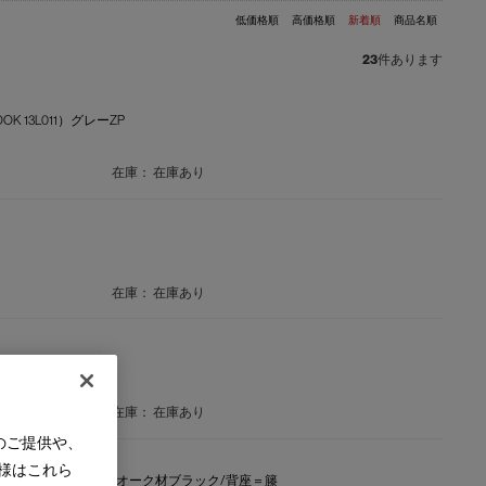
低価格順
高価格順
新着順
商品名順
23
件あります
K 13L011）グレーZP
在庫：
在庫あり
在庫：
在庫あり
 13L285）
在庫：
在庫あり
のご提供や、
様はこれら
FFICE CHAIR【在庫品】仕様＝オーク材ブラック/背座＝籐