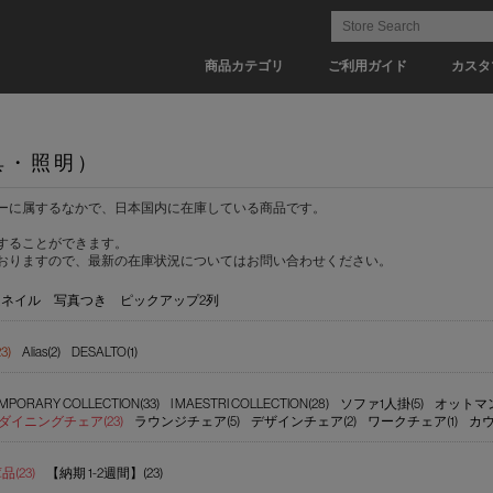
商品カテゴリ
ご利用ガイド
カスタ
具・照明）
ーに属するなかで、日本国内に在庫している商品です。
することができます。
おりますので、最新の在庫状況についてはお問い合わせください。
ムネイル
写真つき
ピックアップ2列
3)
Alias(2)
DESALTO(1)
MPORARY COLLECTION(33)
I MAESTRI COLLECTION(28)
ソファ1人掛(5)
オットマン
ダイニングチェア(23)
ラウンジチェア(5)
デザインチェア(2)
ワークチェア(1)
カウ
(23)
【納期 1-2週間】(23)