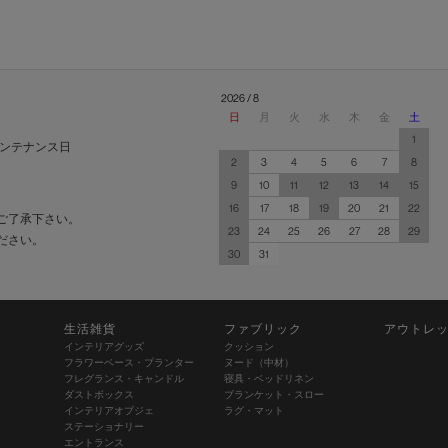
2026 / 8
日
月
火
水
木
金
土
1
ンテナンス日
2
3
4
5
6
7
8
9
10
11
12
13
14
15
16
17
18
19
20
21
22
ご了承下さい。
23
24
25
26
27
28
29
ださい。
30
31
生活雑貨
ファブリック
アウトレ
インテリアグッズ
クッション
フラワーベース・プランター
ヌード（中材）
フレグランス・キャンドル
寝具・ベッドリネン
ダストボックス
ブランケット・スロー
インテリアオブジェ
ラグ・マット
ステーショナリー
エントランス