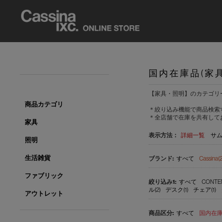
国内在庫品(家
【家具・照明】のカテゴリ
商品カテゴリ
＊絞り込み機能で商品検索
＊全店舗で在庫を共有して
家具
表示方法：
詳細一覧
サ
照明
生活雑貨
すべて
Cassina(2
ファブリック
すべて
CONTE
ル(2)
デスク(1)
チェア(1)
アウトレット
すべて
国内在庫品