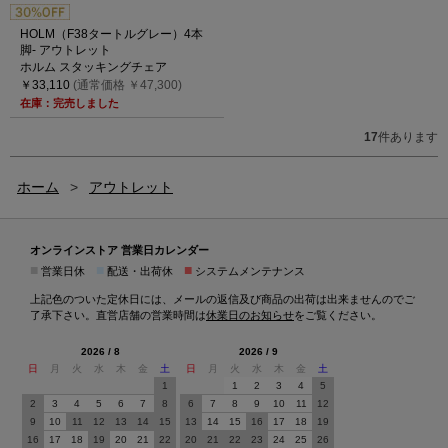
HOLM（F38タートルグレー）4本
脚- アウトレット
ホルム スタッキングチェア
￥33,110
(通常価格 ￥47,300)
在庫：完売しました
17
件あります
ホーム
>
アウトレット
オンラインストア 営業日カレンダー
■
■
■
営業日休
配送・出荷休
システムメンテナンス
上記色のついた定休日には、メールの返信及び商品の出荷は出来ませんのでご
了承下さい。直営店舗の営業時間は
休業日のお知らせ
をご覧ください。
2026 / 8
2026 / 9
日
月
火
水
木
金
土
日
月
火
水
木
金
土
1
1
2
3
4
5
2
3
4
5
6
7
8
6
7
8
9
10
11
12
9
10
11
12
13
14
15
13
14
15
16
17
18
19
16
17
18
19
20
21
22
20
21
22
23
24
25
26