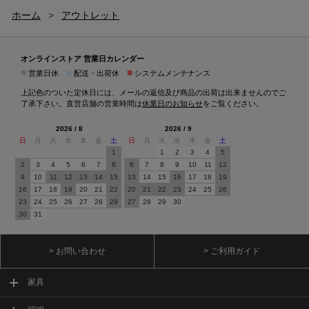
ホーム
>
アウトレット
オンラインストア 営業日カレンダー
■
■
■
営業日休
配送・出荷休
システムメンテナンス
上記色のついた定休日には、メールの返信及び商品の出荷は出来ませんのでご
了承下さい。直営店舗の営業時間は
休業日のお知らせ
をご覧ください。
2026 / 8
2026 / 9
日
月
火
水
木
金
土
日
月
火
水
木
金
土
1
1
2
3
4
5
2
3
4
5
6
7
8
6
7
8
9
10
11
12
9
10
11
12
13
14
15
13
14
15
16
17
18
19
16
17
18
19
20
21
22
20
21
22
23
24
25
26
23
24
25
26
27
28
29
27
28
29
30
30
31
> お問い合わせ
> ご利用ガイド
家具