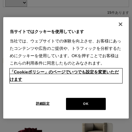
15
件あります
当サイトではクッキーを使用しています
当社では、ウェブサイトでの体験を向上させ、お客様にあっ
たコンテンツや広告のご提供や、トラフィックを分析するた
めにクッキーを使用しています。OKを押すことでお客様は
これらの利用条件に同意したものとみなされます。
3 FAUTEUIL GRAND CONFORT,
271-17+50+18 MEX
「Cookieポリシー」のページでいつでも設定を変更いただ
GRAND MODELE（#E102）3P-ア
CUBE（F311R）- アウトレット＜
ウトレット＜配送地域限定＞
配送地域限定＞
けます
フォートゥイユ グラン コンフォー
メックスキューブ システムソファ
ル グラン モデル ソファ ポリエステ
￥1,445,400
(通常価格
ルパッディング 3人掛ソファ
￥2,409,000)
￥1,724,800
(通常価格
在庫：1
￥2,464,000)
詳細設定
OK
在庫：1