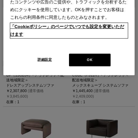
たコンテンツや広告のご提供や、トラフィックを分析するた
めにクッキーを使用しています。OKを押すことでお客様は
7
件あります
これらの利用条件に同意したものとみなされます。
「Cookieポリシー」のページでいつでも設定を変更いただ
けます
詳細設定
OK
291-11+25+24+91 DRESS-
271-17+50+18 MEX
UP（13O204）- アウトレット＜配
CUBE（F311R）- アウトレット＜
送地域限定＞
配送地域限定＞
ドレスアップシステムソファ
メックスキューブ システムソファ
￥2,307,800
(通常価格
￥1,445,400
(通常価格
￥3,845,600)
￥2,409,000)
在庫：1
在庫：1