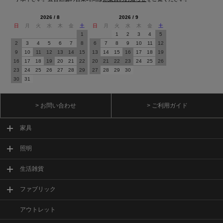
2026 / 8
2026 / 9
日
月
火
水
木
金
土
日
月
火
水
木
金
土
1
1
2
3
4
5
2
3
4
5
6
7
8
6
7
8
9
10
11
12
9
10
11
12
13
14
15
13
14
15
16
17
18
19
16
17
18
19
20
21
22
20
21
22
23
24
25
26
23
24
25
26
27
28
29
27
28
29
30
30
31
> お問い合わせ
> ご利用ガイド
家具
照明
生活雑貨
ファブリック
アウトレット