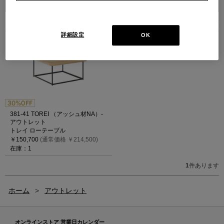
1
件あります
詳細設定
OK
381-41 TOREI （アッシュ材NA）-
アウトレット
トレイ ローテーブル
￥150,700
(通常価格 ￥214,500)
在庫：1
1
件あります
ホーム
>
アウトレット
オンラインストア 営業日カレンダー