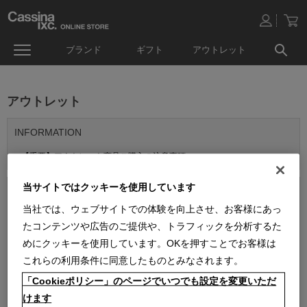
ブランド
ギフト
アウトレット
アウトレット
INFORMATION
【重要】アウトレット商品ご購入の注意事項
当サイトではクッキーを使用しています
当社では、ウェブサイトでの体験を向上させ、お客様にあっ
たコンテンツや広告のご提供や、トラフィックを分析するた
めにクッキーを使用しています。OKを押すことでお客様は
これらの利用条件に同意したものとみなされます。
「Cookieポリシー」のページでいつでも設定を変更いただ
並べ替え：
けます