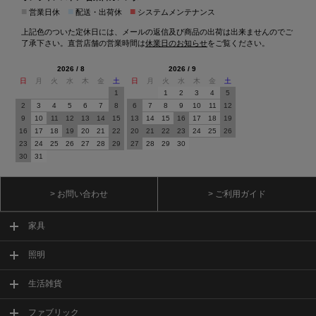
■
■
■
営業日休
配送・出荷休
システムメンテナンス
上記色のついた定休日には、メールの返信及び商品の出荷は出来ませんのでご
了承下さい。直営店舗の営業時間は
休業日のお知らせ
をご覧ください。
2026 / 8
2026 / 9
日
月
火
水
木
金
土
日
月
火
水
木
金
土
1
1
2
3
4
5
2
3
4
5
6
7
8
6
7
8
9
10
11
12
9
10
11
12
13
14
15
13
14
15
16
17
18
19
16
17
18
19
20
21
22
20
21
22
23
24
25
26
23
24
25
26
27
28
29
27
28
29
30
30
31
> お問い合わせ
> ご利用ガイド
家具
照明
生活雑貨
ファブリック